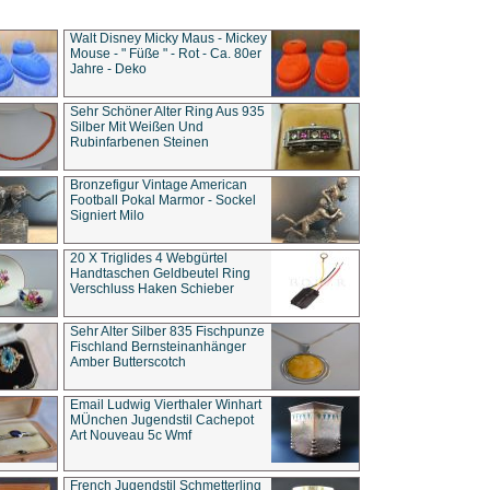
Walt Disney Micky Maus - Mickey
Mouse - " Füße " - Rot - Ca. 80er
Jahre - Deko
Sehr Schöner Alter Ring Aus 935
Silber Mit Weißen Und
Rubinfarbenen Steinen
Bronzefigur Vintage American
Football Pokal Marmor - Sockel
Signiert Milo
20 X Triglides 4 Webgürtel
Handtaschen Geldbeutel Ring
Verschluss Haken Schieber
Sehr Alter Silber 835 Fischpunze
Fischland Bernsteinanhänger
Amber Butterscotch
Email Ludwig Vierthaler Winhart
MÜnchen Jugendstil Cachepot
Art Nouveau 5c Wmf
French Jugendstil Schmetterling