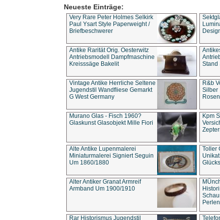
Neueste Einträge:
Very Rare Peter Holmes Selkirk
Sektgl
Paul Ysart Style Paperweight /
Lumina
Briefbeschwerer
Design
Antike Rarität Orig. Oesterwitz
Antike
Antriebsmodell Dampfmaschine
Antri
Kreisssäge Bakelit
Stand 
Vintage Antike Herrliche Seltene
R&b Vo
Jugendstil Wandfliese Gemarkt
Silber
G West Germany
Rosenm
Murano Glas - Fisch 1960?
Kpm S
Glaskunst Glasobjekt Mille Fiori
Versic
Zepter
Alte Antike Lupenmalerei
Toller
Miniaturmalerei Signiert Seguin
Unika
Um 1860/1880
Glücks
Alter Antiker Granat Armreif
MÜnch
Armband Um 1900/1910
Histor
Schaum
Perlen
Rar Historismus Jugendstil
Telefo