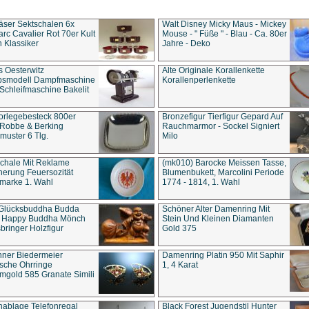
äser Sektschalen 6x
Walt Disney Micky Maus - Mickey
rc Cavalier Rot 70er Kult
Mouse - " Füße " - Blau - Ca. 80er
 Klassiker
Jahre - Deko
s Oesterwitz
Alte Originale Korallenkette
ebsmodell Dampfmaschine
Korallenperlenkette
Schleifmaschine Bakelit
rlegebesteck 800er
Bronzefigur Tierfigur Gepard Auf
 Robbe & Berking
Rauchmarmor - Sockel Signiert
uster 6 Tlg.
Milo
chale Mit Reklame
(mk010) Barocke Meissen Tasse,
herung Feuersozität
Blumenbukett, Marcolini Periode
marke 1. Wahl
1774 - 1814, 1. Wahl
 Glücksbuddha Budda
Schöner Alter Damenring Mit
t Happy Buddha Mönch
Stein Und Kleinen Diamanten
bringer Holzfigur
Gold 375
ner Biedermeier
Damenring Platin 950 Mit Saphir
ische Ohrringe
1, 4 Karat
gold 585 Granate Simili
nablage Telefonregal
Black Forest Jugendstil Hunter