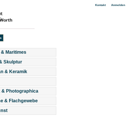
|
Kontakt
Anmelden
 & Maritimes
 & Skulptur
an & Keramik
 & Photographica
he & Flachgewebe
nst