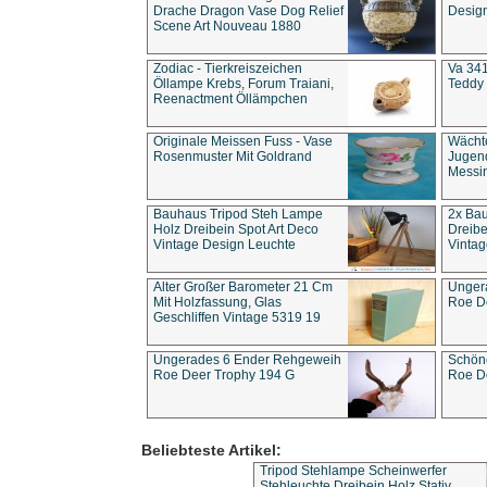
Drache Dragon Vase Dog Relief
Design
Scene Art Nouveau 1880
Zodiac - Tierkreiszeichen
Va 341
Öllampe Krebs, Forum Traiani,
Teddy 
Reenactment Öllämpchen
Originale Meissen Fuss - Vase
Wächt
Rosenmuster Mit Goldrand
Jugend
Messi
Bauhaus Tripod Steh Lampe
2x Ba
Holz Dreibein Spot Art Deco
Dreibe
Vintage Design Leuchte
Vintag
Alter Großer Barometer 21 Cm
Unger
Mit Holzfassung, Glas
Roe D
Geschliffen Vintage 5319 19
Ungerades 6 Ender Rehgeweih
Schön
Roe Deer Trophy 194 G
Roe D
Beliebteste Artikel:
Tripod Stehlampe Scheinwerfer
Stehleuchte Dreibein Holz Stativ