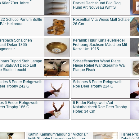
 60er 70er Jahre
Dackel Dachshund Bild Dog
Hund Art Nouveau Wmf S
22 Schuco Parfum Bottle
Rosenthal Vita Weiss Matt Schale
Bär Hellbraun
26 Cm
ersbach Schälchen
Keramik Figur Kurt Feuerriegel
stil Dekor 1865
Frohburg Sachsen Mädchen Mit
ngmontur
Katze Um 1915
uhaus Tripod Steh Lampe
Schaeffenacker Wand Platte
in Stativ Art Deco Loft
Fliese Relief Wandkeramik Wall
e Studio Leucht
Plaque Fisch
ades 6 Ender Rehgeweih
Schönes 6 Ender Rehgeweih
eer Trophy 242 G
Roe Deer Trophy 224 G
es 6 Ender Rehgeweih
6 Ender Rehgeweih Auf
eer Trophy 186 G
Naturholzbrett Roe Deer Trophy
Höhe: 34 Cm
Kamin Kaminumrandung " Victoria "
Fisher Pri
Antik Shabby Umrandung Vintage
Zubehör, V