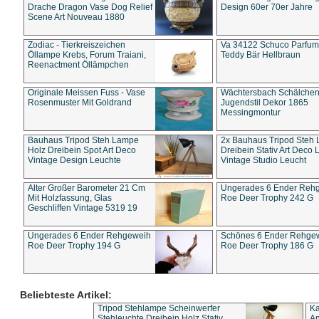
Drache Dragon Vase Dog Relief
Design 60er 70er Jahre
Scene Art Nouveau 1880
Zodiac - Tierkreiszeichen
Va 34122 Schuco Parfum 
Öllampe Krebs, Forum Traiani,
Teddy Bär Hellbraun
Reenactment Öllämpchen
Originale Meissen Fuss - Vase
Wächtersbach Schälche
Rosenmuster Mit Goldrand
Jugendstil Dekor 1865
Messingmontur
Bauhaus Tripod Steh Lampe
2x Bauhaus Tripod Steh
Holz Dreibein Spot Art Deco
Dreibein Stativ Art Deco L
Vintage Design Leuchte
Vintage Studio Leucht
Alter Großer Barometer 21 Cm
Ungerades 6 Ender Reh
Mit Holzfassung, Glas
Roe Deer Trophy 242 G
Geschliffen Vintage 5319 19
Ungerades 6 Ender Rehgeweih
Schönes 6 Ender Rehge
Roe Deer Trophy 194 G
Roe Deer Trophy 186 G
Beliebteste Artikel:
Tripod Stehlampe Scheinwerfer
Ka
Stehleuchte Dreibein Holz Stativ
An