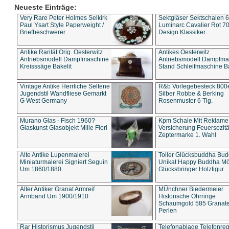
Neueste Einträge:
Very Rare Peter Holmes Selkirk
Sektgläser Sektschalen 
Paul Ysart Style Paperweight /
Luminarc Cavalier Rot 70
Briefbeschwerer
Design Klassiker
Antike Rarität Orig. Oesterwitz
Antikes Oesterwitz
Antriebsmodell Dampfmaschine
Antriebsmodell Dampfma
Kreisssäge Bakelit
Stand Schleifmaschine Ba
Vintage Antike Herrliche Seltene
R&b Vorlegebesteck 800
Jugendstil Wandfliese Gemarkt
Silber Robbe & Berking
G West Germany
Rosenmuster 6 Tlg.
Murano Glas - Fisch 1960?
Kpm Schale Mit Reklame
Glaskunst Glasobjekt Mille Fiori
Versicherung Feuersozitä
Zeptermarke 1. Wahl
Alte Antike Lupenmalerei
Toller Glücksbuddha Bu
Miniaturmalerei Signiert Seguin
Unikat Happy Buddha M
Um 1860/1880
Glücksbringer Holzfigur
Alter Antiker Granat Armreif
MÜnchner Biedermeier
Armband Um 1900/1910
Historische Ohrringe
Schaumgold 585 Granate 
Perlen
Rar Historismus Jugendstil
Telefonablage Telefonreg