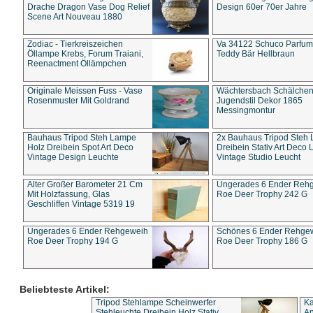
Drache Dragon Vase Dog Relief
Design 60er 70er Jahre
Scene Art Nouveau 1880
Zodiac - Tierkreiszeichen
Va 34122 Schuco Parfum 
Öllampe Krebs, Forum Traiani,
Teddy Bär Hellbraun
Reenactment Öllämpchen
Originale Meissen Fuss - Vase
Wächtersbach Schälche
Rosenmuster Mit Goldrand
Jugendstil Dekor 1865
Messingmontur
Bauhaus Tripod Steh Lampe
2x Bauhaus Tripod Steh
Holz Dreibein Spot Art Deco
Dreibein Stativ Art Deco L
Vintage Design Leuchte
Vintage Studio Leucht
Alter Großer Barometer 21 Cm
Ungerades 6 Ender Reh
Mit Holzfassung, Glas
Roe Deer Trophy 242 G
Geschliffen Vintage 5319 19
Ungerades 6 Ender Rehgeweih
Schönes 6 Ender Rehge
Roe Deer Trophy 194 G
Roe Deer Trophy 186 G
Beliebteste Artikel:
Tripod Stehlampe Scheinwerfer
Ka
Stehleuchte Dreibein Holz Stativ
An