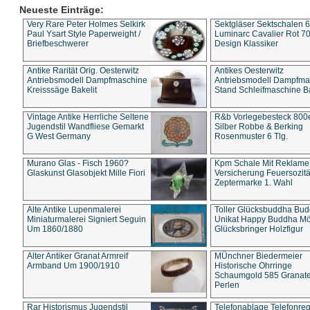
Neueste Einträge:
Very Rare Peter Holmes Selkirk
Sektgläser Sektschalen 
Paul Ysart Style Paperweight /
Luminarc Cavalier Rot 70
Briefbeschwerer
Design Klassiker
Antike Rarität Orig. Oesterwitz
Antikes Oesterwitz
Antriebsmodell Dampfmaschine
Antriebsmodell Dampfma
Kreisssäge Bakelit
Stand Schleifmaschine Ba
Vintage Antike Herrliche Seltene
R&b Vorlegebesteck 800
Jugendstil Wandfliese Gemarkt
Silber Robbe & Berking
G West Germany
Rosenmuster 6 Tlg.
Murano Glas - Fisch 1960?
Kpm Schale Mit Reklame
Glaskunst Glasobjekt Mille Fiori
Versicherung Feuersozitä
Zeptermarke 1. Wahl
Alte Antike Lupenmalerei
Toller Glücksbuddha Bu
Miniaturmalerei Signiert Seguin
Unikat Happy Buddha M
Um 1860/1880
Glücksbringer Holzfigur
Alter Antiker Granat Armreif
MÜnchner Biedermeier
Armband Um 1900/1910
Historische Ohrringe
Schaumgold 585 Granate 
Perlen
Rar Historismus Jugendstil
Telefonablage Telefonreg