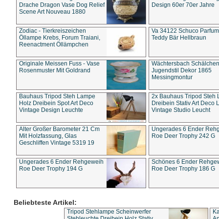
Drache Dragon Vase Dog Relief
Design 60er 70er Jahre
Scene Art Nouveau 1880
Zodiac - Tierkreiszeichen
Va 34122 Schuco Parfum 
Öllampe Krebs, Forum Traiani,
Teddy Bär Hellbraun
Reenactment Öllämpchen
Originale Meissen Fuss - Vase
Wächtersbach Schälche
Rosenmuster Mit Goldrand
Jugendstil Dekor 1865
Messingmontur
Bauhaus Tripod Steh Lampe
2x Bauhaus Tripod Steh
Holz Dreibein Spot Art Deco
Dreibein Stativ Art Deco L
Vintage Design Leuchte
Vintage Studio Leucht
Alter Großer Barometer 21 Cm
Ungerades 6 Ender Reh
Mit Holzfassung, Glas
Roe Deer Trophy 242 G
Geschliffen Vintage 5319 19
Ungerades 6 Ender Rehgeweih
Schönes 6 Ender Rehge
Roe Deer Trophy 194 G
Roe Deer Trophy 186 G
Beliebteste Artikel:
Tripod Stehlampe Scheinwerfer
Ka
Stehleuchte Dreibein Holz Stativ
An