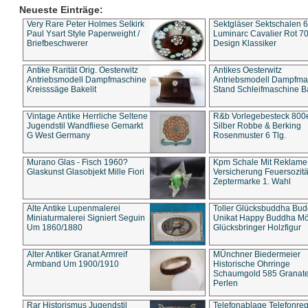
Neueste Einträge:
Very Rare Peter Holmes Selkirk
Sektgläser Sektschalen 
Paul Ysart Style Paperweight /
Luminarc Cavalier Rot 70
Briefbeschwerer
Design Klassiker
Antike Rarität Orig. Oesterwitz
Antikes Oesterwitz
Antriebsmodell Dampfmaschine
Antriebsmodell Dampfma
Kreisssäge Bakelit
Stand Schleifmaschine Ba
Vintage Antike Herrliche Seltene
R&b Vorlegebesteck 800
Jugendstil Wandfliese Gemarkt
Silber Robbe & Berking
G West Germany
Rosenmuster 6 Tlg.
Murano Glas - Fisch 1960?
Kpm Schale Mit Reklame
Glaskunst Glasobjekt Mille Fiori
Versicherung Feuersozitä
Zeptermarke 1. Wahl
Alte Antike Lupenmalerei
Toller Glücksbuddha Bu
Miniaturmalerei Signiert Seguin
Unikat Happy Buddha M
Um 1860/1880
Glücksbringer Holzfigur
Alter Antiker Granat Armreif
MÜnchner Biedermeier
Armband Um 1900/1910
Historische Ohrringe
Schaumgold 585 Granate 
Perlen
Rar Historismus Jugendstil
Telefonablage Telefonreg