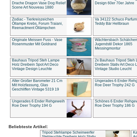
Drache Dragon Vase Dog Relief
Design 60er 70er Jahre
Scene Art Nouveau 1880
Zodiac - Tierkreiszeichen
Va 34122 Schuco Parfum 
Öllampe Krebs, Forum Traiani,
Teddy Bär Hellbraun
Reenactment Öllämpchen
Originale Meissen Fuss - Vase
Wächtersbach Schälche
Rosenmuster Mit Goldrand
Jugendstil Dekor 1865
Messingmontur
Bauhaus Tripod Steh Lampe
2x Bauhaus Tripod Steh
Holz Dreibein Spot Art Deco
Dreibein Stativ Art Deco L
Vintage Design Leuchte
Vintage Studio Leucht
Alter Großer Barometer 21 Cm
Ungerades 6 Ender Reh
Mit Holzfassung, Glas
Roe Deer Trophy 242 G
Geschliffen Vintage 5319 19
Ungerades 6 Ender Rehgeweih
Schönes 6 Ender Rehge
Roe Deer Trophy 194 G
Roe Deer Trophy 186 G
Beliebteste Artikel:
Tripod Stehlampe Scheinwerfer
Ka
Stehleuchte Dreibein Holz Stativ
An