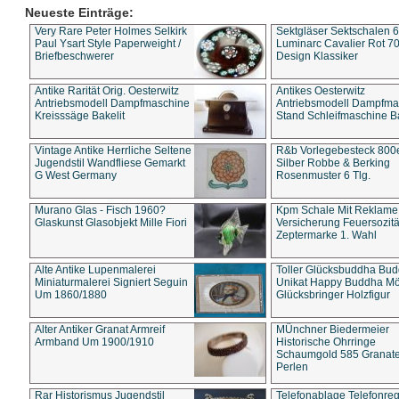
Neueste Einträge:
Very Rare Peter Holmes Selkirk
Sektgläser Sektschalen 
Paul Ysart Style Paperweight /
Luminarc Cavalier Rot 70
Briefbeschwerer
Design Klassiker
Antike Rarität Orig. Oesterwitz
Antikes Oesterwitz
Antriebsmodell Dampfmaschine
Antriebsmodell Dampfma
Kreisssäge Bakelit
Stand Schleifmaschine Ba
Vintage Antike Herrliche Seltene
R&b Vorlegebesteck 800
Jugendstil Wandfliese Gemarkt
Silber Robbe & Berking
G West Germany
Rosenmuster 6 Tlg.
Murano Glas - Fisch 1960?
Kpm Schale Mit Reklame
Glaskunst Glasobjekt Mille Fiori
Versicherung Feuersozitä
Zeptermarke 1. Wahl
Alte Antike Lupenmalerei
Toller Glücksbuddha Bu
Miniaturmalerei Signiert Seguin
Unikat Happy Buddha M
Um 1860/1880
Glücksbringer Holzfigur
Alter Antiker Granat Armreif
MÜnchner Biedermeier
Armband Um 1900/1910
Historische Ohrringe
Schaumgold 585 Granate 
Perlen
Rar Historismus Jugendstil
Telefonablage Telefonreg