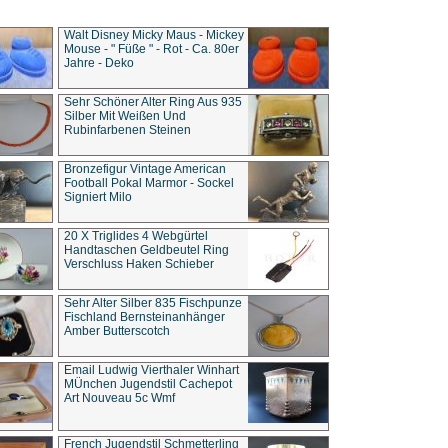
Walt Disney Micky Maus - Mickey
Mouse - " Füße " - Rot - Ca. 80er
Jahre - Deko
Sehr Schöner Alter Ring Aus 935
Silber Mit Weißen Und
Rubinfarbenen Steinen
Bronzefigur Vintage American
Football Pokal Marmor - Sockel
Signiert Milo
20 X Triglides 4 Webgürtel
Handtaschen Geldbeutel Ring
Verschluss Haken Schieber
Sehr Alter Silber 835 Fischpunze
Fischland Bernsteinanhänger
Amber Butterscotch
Email Ludwig Vierthaler Winhart
MÜnchen Jugendstil Cachepot
Art Nouveau 5c Wmf
French Jugendstil Schmetterling