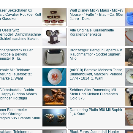
äser Sektschalen 6x
Walt Disney Micky Maus - Mickey
rc Cavalier Rot 70er Kult
Mouse - " Füße " - Blau - Ca. 80er
 Klassiker
Jahre - Deko
s Oesterwitz
Alte Originale Korallenkette
ebsmodell Dampfmaschine
Korallenperlenkette
Schleifmaschine Bakelit
rlegebesteck 800er
Bronzefigur Tierfigur Gepard Auf
 Robbe & Berking
Rauchmarmor - Sockel Signiert
uster 6 Tlg.
Milo
chale Mit Reklame
(mk010) Barocke Meissen Tasse,
herung Feuersozität
Blumenbukett, Marcolini Periode
marke 1. Wahl
1774 - 1814, 1. Wahl
 Glücksbuddha Budda
Schöner Alter Damenring Mit
t Happy Buddha Mönch
Stein Und Kleinen Diamanten
bringer Holzfigur
Gold 375
ner Biedermeier
Damenring Platin 950 Mit Saphir
ische Ohrringe
1, 4 Karat
gold 585 Granate Simili
nablage Telefonregal
Black Forest Jugendstil Hunter