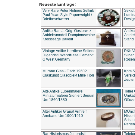
Neueste Einträge:
Very Rare Peter Holmes Selkirk
Sektgl
Paul Ysart Style Paperweight /
Lumina
Briefbeschwerer
Design
Antike Rarität Orig. Oesterwitz
Antike
Antriebsmodell Dampfmaschine
Antri
Kreisssäge Bakelit
Stand 
Vintage Antike Herrliche Seltene
R&b Vo
Jugendstil Wandfliese Gemarkt
Silber
G West Germany
Rosenm
Murano Glas - Fisch 1960?
Kpm S
Glaskunst Glasobjekt Mille Fiori
Versic
Zepter
Alte Antike Lupenmalerei
Toller
Miniaturmalerei Signiert Seguin
Unika
Um 1860/1880
Glücks
Alter Antiker Granat Armreif
MÜnch
Armband Um 1900/1910
Histor
Schaum
Perlen
Rar Historismus Jugendstil
Telefo