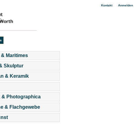
|
Kontakt
Anmelden
 & Maritimes
 & Skulptur
an & Keramik
 & Photographica
he & Flachgewebe
nst