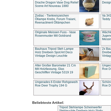
Drache Dragon Vase Dog Relief
Design
Scene Art Nouveau 1880
Zodiac - Tierkreiszeichen
Va 341
Öllampe Krebs, Forum Traiani,
Teddy 
Reenactment Öllämpchen
Originale Meissen Fuss - Vase
Wächt
Rosenmuster Mit Goldrand
Jugend
Messi
Bauhaus Tripod Steh Lampe
2x Ba
Holz Dreibein Spot Art Deco
Dreibe
Vintage Design Leuchte
Vintag
Alter Großer Barometer 21 Cm
Unger
Mit Holzfassung, Glas
Roe D
Geschliffen Vintage 5319 19
Ungerades 6 Ender Rehgeweih
Schön
Roe Deer Trophy 194 G
Roe D
Beliebteste Artikel:
Tripod Stehlampe Scheinwerfer
Stehleuchte Dreibein Holz Stativ