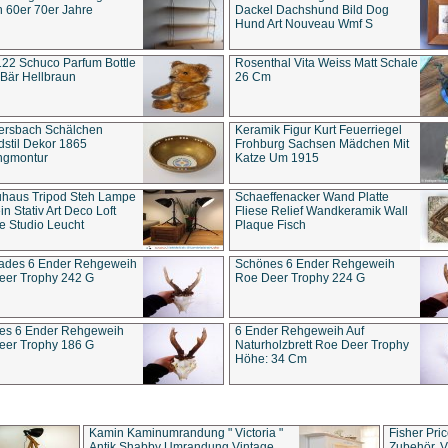
 60er 70er Jahre
Dackel Dachshund Bild Dog
Hund Art Nouveau Wmf S
22 Schuco Parfum Bottle
Rosenthal Vita Weiss Matt Schale
Bär Hellbraun
26 Cm
ersbach Schälchen
Keramik Figur Kurt Feuerriegel
stil Dekor 1865
Frohburg Sachsen Mädchen Mit
ngmontur
Katze Um 1915
uhaus Tripod Steh Lampe
Schaeffenacker Wand Platte
in Stativ Art Deco Loft
Fliese Relief Wandkeramik Wall
e Studio Leucht
Plaque Fisch
ades 6 Ender Rehgeweih
Schönes 6 Ender Rehgeweih
eer Trophy 242 G
Roe Deer Trophy 224 G
es 6 Ender Rehgeweih
6 Ender Rehgeweih Auf
eer Trophy 186 G
Naturholzbrett Roe Deer Trophy
Höhe: 34 Cm
Kamin Kaminumrandung " Victoria "
Fisher Pri
Antik Shabby Umrandung Vintage
Zubehör, V