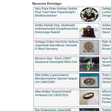
Neueste Einträge:
Very Rare Peter Holmes Selkirk
Sektgl
Paul Ysart Style Paperweight /
Lumina
Briefbeschwerer
Design
Antike Rarität Orig. Oesterwitz
Antike
Antriebsmodell Dampfmaschine
Antri
Kreisssäge Bakelit
Stand 
Vintage Antike Herrliche Seltene
R&b Vo
Jugendstil Wandfliese Gemarkt
Silber
G West Germany
Rosenm
Murano Glas - Fisch 1960?
Kpm S
Glaskunst Glasobjekt Mille Fiori
Versic
Zepter
Alte Antike Lupenmalerei
Toller
Miniaturmalerei Signiert Seguin
Unika
Um 1860/1880
Glücks
Alter Antiker Granat Armreif
MÜnch
Armband Um 1900/1910
Histor
Schaum
Perlen
Rar Historismus Jugendstil
Telefo