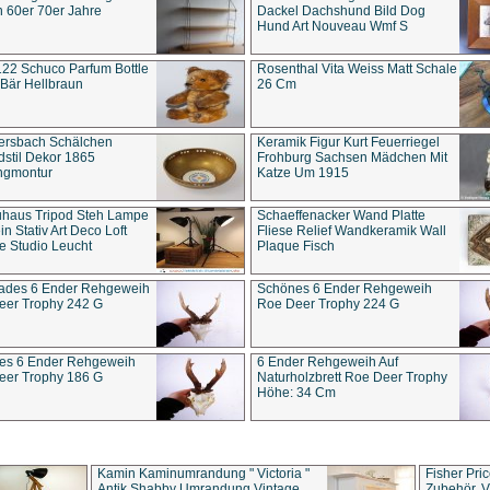
 60er 70er Jahre
Dackel Dachshund Bild Dog
Hund Art Nouveau Wmf S
22 Schuco Parfum Bottle
Rosenthal Vita Weiss Matt Schale
Bär Hellbraun
26 Cm
ersbach Schälchen
Keramik Figur Kurt Feuerriegel
stil Dekor 1865
Frohburg Sachsen Mädchen Mit
ngmontur
Katze Um 1915
uhaus Tripod Steh Lampe
Schaeffenacker Wand Platte
in Stativ Art Deco Loft
Fliese Relief Wandkeramik Wall
e Studio Leucht
Plaque Fisch
ades 6 Ender Rehgeweih
Schönes 6 Ender Rehgeweih
eer Trophy 242 G
Roe Deer Trophy 224 G
es 6 Ender Rehgeweih
6 Ender Rehgeweih Auf
eer Trophy 186 G
Naturholzbrett Roe Deer Trophy
Höhe: 34 Cm
Kamin Kaminumrandung " Victoria "
Fisher Pri
Antik Shabby Umrandung Vintage
Zubehör, V