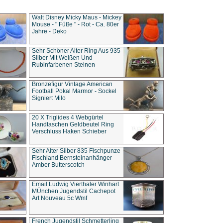
Walt Disney Micky Maus - Mickey
Mouse - " Füße " - Rot - Ca. 80er
Jahre - Deko
Sehr Schöner Alter Ring Aus 935
Silber Mit Weißen Und
Rubinfarbenen Steinen
Bronzefigur Vintage American
Football Pokal Marmor - Sockel
Signiert Milo
20 X Triglides 4 Webgürtel
Handtaschen Geldbeutel Ring
Verschluss Haken Schieber
Sehr Alter Silber 835 Fischpunze
Fischland Bernsteinanhänger
Amber Butterscotch
Email Ludwig Vierthaler Winhart
MÜnchen Jugendstil Cachepot
Art Nouveau 5c Wmf
French Jugendstil Schmetterling