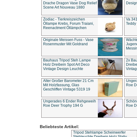
Drache Dragon Vase Dog Relief
Design
Scene Art Nouveau 1880
Zodiac - Tierkreiszeichen
Va 341
Öllampe Krebs, Forum Traiani,
Teddy 
Reenactment Öllämpchen
Originale Meissen Fuss - Vase
Wächt
Rosenmuster Mit Goldrand
Jugend
Messi
Bauhaus Tripod Steh Lampe
2x Ba
Holz Dreibein Spot Art Deco
Dreibe
Vintage Design Leuchte
Vintag
Alter Großer Barometer 21 Cm
Unger
Mit Holzfassung, Glas
Roe D
Geschliffen Vintage 5319 19
Ungerades 6 Ender Rehgeweih
Schön
Roe Deer Trophy 194 G
Roe D
Beliebteste Artikel:
Tripod Stehlampe Scheinwerfer
Stehleuchte Dreibein Holz Stativ