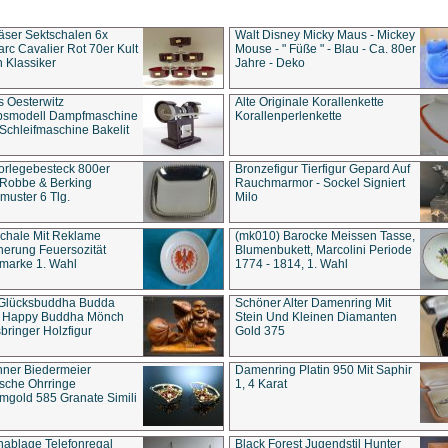
äser Sektschalen 6x
Walt Disney Micky Maus - Mickey
rc Cavalier Rot 70er Kult
Mouse - " Füße " - Blau - Ca. 80er
 Klassiker
Jahre - Deko
s Oesterwitz
Alte Originale Korallenkette
ebsmodell Dampfmaschine
Korallenperlenkette
Schleifmaschine Bakelit
rlegebesteck 800er
Bronzefigur Tierfigur Gepard Auf
 Robbe & Berking
Rauchmarmor - Sockel Signiert
uster 6 Tlg.
Milo
chale Mit Reklame
(mk010) Barocke Meissen Tasse,
herung Feuersozität
Blumenbukett, Marcolini Periode
marke 1. Wahl
1774 - 1814, 1. Wahl
 Glücksbuddha Budda
Schöner Alter Damenring Mit
t Happy Buddha Mönch
Stein Und Kleinen Diamanten
bringer Holzfigur
Gold 375
ner Biedermeier
Damenring Platin 950 Mit Saphir
ische Ohrringe
1, 4 Karat
gold 585 Granate Simili
nablage Telefonregal
Black Forest Jugendstil Hunter