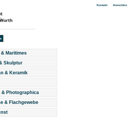
|
Kontakt
Anmelden
 & Maritimes
 & Skulptur
an & Keramik
 & Photographica
he & Flachgewebe
nst