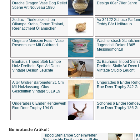
Drache Dragon Vase Dog Relief
Design 60er 70er Jahre
Scene Art Nouveau 1880
Zodiac - Tierkreiszeichen
Va 34122 Schuco Parfum 
Öllampe Krebs, Forum Traiani,
Teddy Bär Hellbraun
Reenactment Öllämpchen
Originale Meissen Fuss - Vase
Wächtersbach Schälche
Rosenmuster Mit Goldrand
Jugendstil Dekor 1865
Messingmontur
Bauhaus Tripod Steh Lampe
2x Bauhaus Tripod Steh
Holz Dreibein Spot Art Deco
Dreibein Stativ Art Deco L
Vintage Design Leuchte
Vintage Studio Leucht
Alter Großer Barometer 21 Cm
Ungerades 6 Ender Reh
Mit Holzfassung, Glas
Roe Deer Trophy 242 G
Geschliffen Vintage 5319 19
Ungerades 6 Ender Rehgeweih
Schönes 6 Ender Rehge
Roe Deer Trophy 194 G
Roe Deer Trophy 186 G
Beliebteste Artikel:
Tripod Stehlampe Scheinwerfer
Ka
Stehleuchte Dreibein Holz Stativ
An