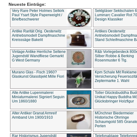
Neueste Einträge:
Very Rare Peter Holmes Selkirk
Sektgläser Sektschalen 
Paul Ysart Style Paperweight /
Luminarc Cavalier Rot 70
Briefbeschwerer
Design Klassiker
Antike Rarität Orig. Oesterwitz
Antikes Oesterwitz
Antriebsmodell Dampfmaschine
Antriebsmodell Dampfma
Kreisssäge Bakelit
Stand Schleifmaschine Ba
Vintage Antike Herrliche Seltene
R&b Vorlegebesteck 800
Jugendstil Wandfliese Gemarkt
Silber Robbe & Berking
G West Germany
Rosenmuster 6 Tlg.
Murano Glas - Fisch 1960?
Kpm Schale Mit Reklame
Glaskunst Glasobjekt Mille Fiori
Versicherung Feuersozitä
Zeptermarke 1. Wahl
Alte Antike Lupenmalerei
Toller Glücksbuddha Bu
Miniaturmalerei Signiert Seguin
Unikat Happy Buddha M
Um 1860/1880
Glücksbringer Holzfigur
Alter Antiker Granat Armreif
MÜnchner Biedermeier
Armband Um 1900/1910
Historische Ohrringe
Schaumgold 585 Granate 
Perlen
Rar Historismus Jugendstil
Telefonablage Telefonreg