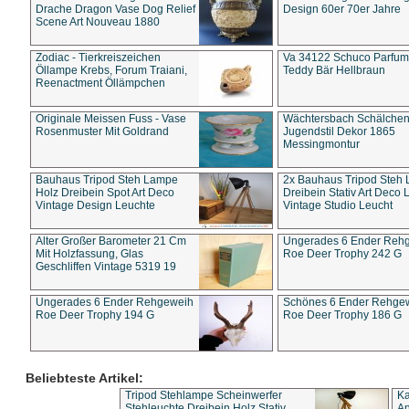
Drache Dragon Vase Dog Relief
Design 60er 70er Jahre
Scene Art Nouveau 1880
Zodiac - Tierkreiszeichen
Va 34122 Schuco Parfum 
Öllampe Krebs, Forum Traiani,
Teddy Bär Hellbraun
Reenactment Öllämpchen
Originale Meissen Fuss - Vase
Wächtersbach Schälche
Rosenmuster Mit Goldrand
Jugendstil Dekor 1865
Messingmontur
Bauhaus Tripod Steh Lampe
2x Bauhaus Tripod Steh
Holz Dreibein Spot Art Deco
Dreibein Stativ Art Deco L
Vintage Design Leuchte
Vintage Studio Leucht
Alter Großer Barometer 21 Cm
Ungerades 6 Ender Reh
Mit Holzfassung, Glas
Roe Deer Trophy 242 G
Geschliffen Vintage 5319 19
Ungerades 6 Ender Rehgeweih
Schönes 6 Ender Rehge
Roe Deer Trophy 194 G
Roe Deer Trophy 186 G
Beliebteste Artikel:
Tripod Stehlampe Scheinwerfer
Ka
Stehleuchte Dreibein Holz Stativ
An