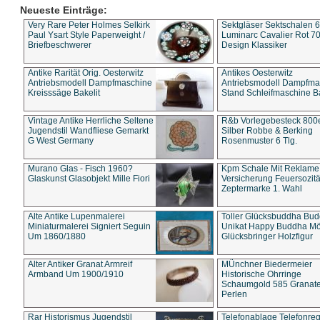
Neueste Einträge:
Very Rare Peter Holmes Selkirk
Sektgläser Sektschalen 
Paul Ysart Style Paperweight /
Luminarc Cavalier Rot 70
Briefbeschwerer
Design Klassiker
Antike Rarität Orig. Oesterwitz
Antikes Oesterwitz
Antriebsmodell Dampfmaschine
Antriebsmodell Dampfma
Kreisssäge Bakelit
Stand Schleifmaschine Ba
Vintage Antike Herrliche Seltene
R&b Vorlegebesteck 800
Jugendstil Wandfliese Gemarkt
Silber Robbe & Berking
G West Germany
Rosenmuster 6 Tlg.
Murano Glas - Fisch 1960?
Kpm Schale Mit Reklame
Glaskunst Glasobjekt Mille Fiori
Versicherung Feuersozitä
Zeptermarke 1. Wahl
Alte Antike Lupenmalerei
Toller Glücksbuddha Bu
Miniaturmalerei Signiert Seguin
Unikat Happy Buddha M
Um 1860/1880
Glücksbringer Holzfigur
Alter Antiker Granat Armreif
MÜnchner Biedermeier
Armband Um 1900/1910
Historische Ohrringe
Schaumgold 585 Granate 
Perlen
Rar Historismus Jugendstil
Telefonablage Telefonreg