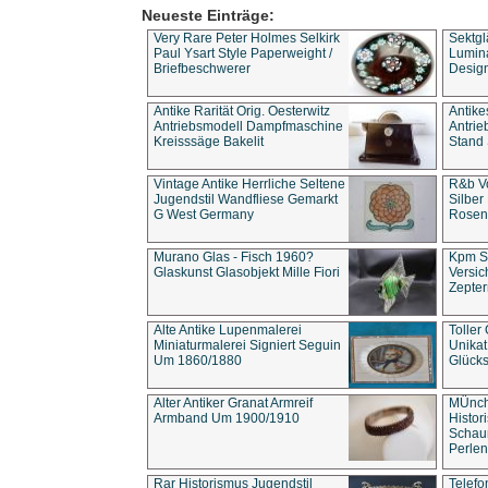
Neueste Einträge:
Very Rare Peter Holmes Selkirk
Sektgl
Paul Ysart Style Paperweight /
Lumina
Briefbeschwerer
Design
Antike Rarität Orig. Oesterwitz
Antike
Antriebsmodell Dampfmaschine
Antri
Kreisssäge Bakelit
Stand 
Vintage Antike Herrliche Seltene
R&b Vo
Jugendstil Wandfliese Gemarkt
Silber
G West Germany
Rosenm
Murano Glas - Fisch 1960?
Kpm S
Glaskunst Glasobjekt Mille Fiori
Versic
Zepter
Alte Antike Lupenmalerei
Toller
Miniaturmalerei Signiert Seguin
Unika
Um 1860/1880
Glücks
Alter Antiker Granat Armreif
MÜnch
Armband Um 1900/1910
Histor
Schaum
Perlen
Rar Historismus Jugendstil
Telefo