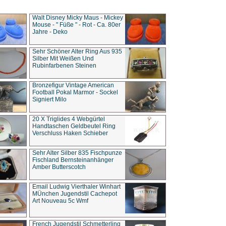
Walt Disney Micky Maus - Mickey
Mouse - " Füße " - Rot - Ca. 80er
Jahre - Deko
Sehr Schöner Alter Ring Aus 935
Silber Mit Weißen Und
Rubinfarbenen Steinen
Bronzefigur Vintage American
Football Pokal Marmor - Sockel
Signiert Milo
20 X Triglides 4 Webgürtel
Handtaschen Geldbeutel Ring
Verschluss Haken Schieber
Sehr Alter Silber 835 Fischpunze
Fischland Bernsteinanhänger
Amber Butterscotch
Email Ludwig Vierthaler Winhart
MÜnchen Jugendstil Cachepot
Art Nouveau 5c Wmf
French Jugendstil Schmetterling