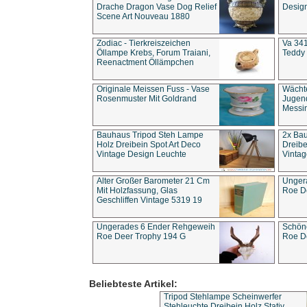
Drache Dragon Vase Dog Relief
Design
Scene Art Nouveau 1880
Zodiac - Tierkreiszeichen
Va 341
Öllampe Krebs, Forum Traiani,
Teddy 
Reenactment Öllämpchen
Originale Meissen Fuss - Vase
Wächt
Rosenmuster Mit Goldrand
Jugend
Messi
Bauhaus Tripod Steh Lampe
2x Ba
Holz Dreibein Spot Art Deco
Dreibe
Vintage Design Leuchte
Vintag
Alter Großer Barometer 21 Cm
Unger
Mit Holzfassung, Glas
Roe D
Geschliffen Vintage 5319 19
Ungerades 6 Ender Rehgeweih
Schön
Roe Deer Trophy 194 G
Roe D
Beliebteste Artikel:
Tripod Stehlampe Scheinwerfer
Stehleuchte Dreibein Holz Stativ