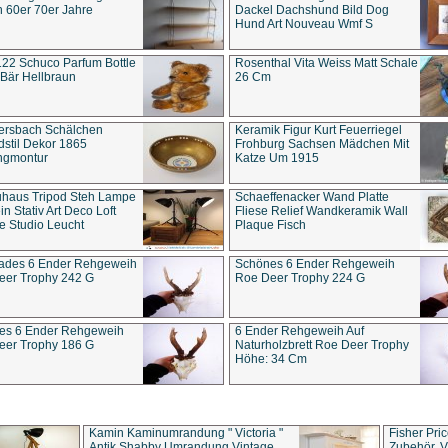
 60er 70er Jahre
Dackel Dachshund Bild Dog
Hund Art Nouveau Wmf S
22 Schuco Parfum Bottle
Rosenthal Vita Weiss Matt Schale
Bär Hellbraun
26 Cm
ersbach Schälchen
Keramik Figur Kurt Feuerriegel
stil Dekor 1865
Frohburg Sachsen Mädchen Mit
ngmontur
Katze Um 1915
uhaus Tripod Steh Lampe
Schaeffenacker Wand Platte
in Stativ Art Deco Loft
Fliese Relief Wandkeramik Wall
e Studio Leucht
Plaque Fisch
ades 6 Ender Rehgeweih
Schönes 6 Ender Rehgeweih
eer Trophy 242 G
Roe Deer Trophy 224 G
es 6 Ender Rehgeweih
6 Ender Rehgeweih Auf
eer Trophy 186 G
Naturholzbrett Roe Deer Trophy
Höhe: 34 Cm
Kamin Kaminumrandung " Victoria "
Fisher Pri
Antik Shabby Umrandung Vintage
Zubehör, V