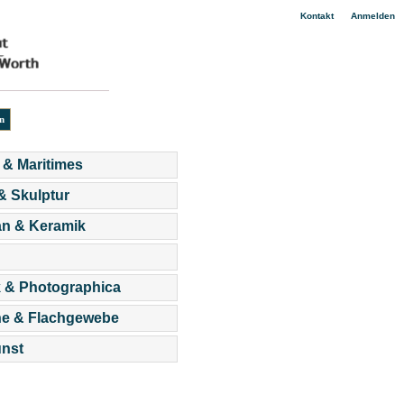
|
Kontakt
Anmelden
 & Maritimes
 & Skulptur
an & Keramik
 & Photographica
he & Flachgewebe
nst