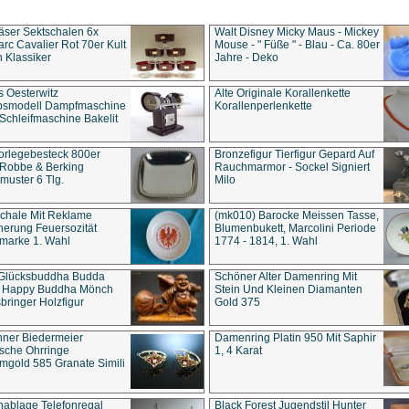
äser Sektschalen 6x
Walt Disney Micky Maus - Mickey
rc Cavalier Rot 70er Kult
Mouse - " Füße " - Blau - Ca. 80er
 Klassiker
Jahre - Deko
s Oesterwitz
Alte Originale Korallenkette
ebsmodell Dampfmaschine
Korallenperlenkette
Schleifmaschine Bakelit
rlegebesteck 800er
Bronzefigur Tierfigur Gepard Auf
 Robbe & Berking
Rauchmarmor - Sockel Signiert
uster 6 Tlg.
Milo
chale Mit Reklame
(mk010) Barocke Meissen Tasse,
herung Feuersozität
Blumenbukett, Marcolini Periode
marke 1. Wahl
1774 - 1814, 1. Wahl
 Glücksbuddha Budda
Schöner Alter Damenring Mit
t Happy Buddha Mönch
Stein Und Kleinen Diamanten
bringer Holzfigur
Gold 375
ner Biedermeier
Damenring Platin 950 Mit Saphir
ische Ohrringe
1, 4 Karat
gold 585 Granate Simili
nablage Telefonregal
Black Forest Jugendstil Hunter