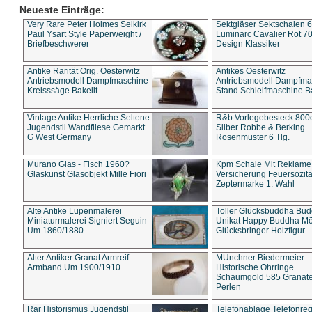
Neueste Einträge:
Very Rare Peter Holmes Selkirk
Sektgläser Sektschalen 
Paul Ysart Style Paperweight /
Luminarc Cavalier Rot 70
Briefbeschwerer
Design Klassiker
Antike Rarität Orig. Oesterwitz
Antikes Oesterwitz
Antriebsmodell Dampfmaschine
Antriebsmodell Dampfma
Kreisssäge Bakelit
Stand Schleifmaschine Ba
Vintage Antike Herrliche Seltene
R&b Vorlegebesteck 800
Jugendstil Wandfliese Gemarkt
Silber Robbe & Berking
G West Germany
Rosenmuster 6 Tlg.
Murano Glas - Fisch 1960?
Kpm Schale Mit Reklame
Glaskunst Glasobjekt Mille Fiori
Versicherung Feuersozitä
Zeptermarke 1. Wahl
Alte Antike Lupenmalerei
Toller Glücksbuddha Bu
Miniaturmalerei Signiert Seguin
Unikat Happy Buddha M
Um 1860/1880
Glücksbringer Holzfigur
Alter Antiker Granat Armreif
MÜnchner Biedermeier
Armband Um 1900/1910
Historische Ohrringe
Schaumgold 585 Granate 
Perlen
Rar Historismus Jugendstil
Telefonablage Telefonreg