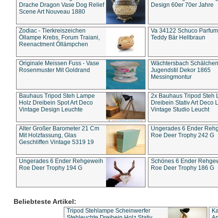
Drache Dragon Vase Dog Relief
Design 60er 70er Jahre
Scene Art Nouveau 1880
Zodiac - Tierkreiszeichen
Va 34122 Schuco Parfum 
Öllampe Krebs, Forum Traiani,
Teddy Bär Hellbraun
Reenactment Öllämpchen
Originale Meissen Fuss - Vase
Wächtersbach Schälche
Rosenmuster Mit Goldrand
Jugendstil Dekor 1865
Messingmontur
Bauhaus Tripod Steh Lampe
2x Bauhaus Tripod Steh
Holz Dreibein Spot Art Deco
Dreibein Stativ Art Deco L
Vintage Design Leuchte
Vintage Studio Leucht
Alter Großer Barometer 21 Cm
Ungerades 6 Ender Reh
Mit Holzfassung, Glas
Roe Deer Trophy 242 G
Geschliffen Vintage 5319 19
Ungerades 6 Ender Rehgeweih
Schönes 6 Ender Rehge
Roe Deer Trophy 194 G
Roe Deer Trophy 186 G
Beliebteste Artikel:
Tripod Stehlampe Scheinwerfer
Ka
Stehleuchte Dreibein Holz Stativ
An