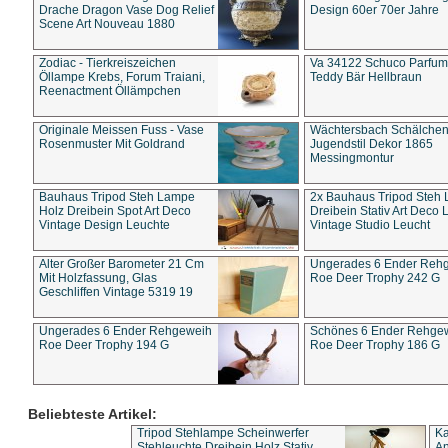
Drache Dragon Vase Dog Relief
Design 60er 70er Jahre
Scene Art Nouveau 1880
Zodiac - Tierkreiszeichen
Va 34122 Schuco Parfum 
Öllampe Krebs, Forum Traiani,
Teddy Bär Hellbraun
Reenactment Öllämpchen
Originale Meissen Fuss - Vase
Wächtersbach Schälche
Rosenmuster Mit Goldrand
Jugendstil Dekor 1865
Messingmontur
Bauhaus Tripod Steh Lampe
2x Bauhaus Tripod Steh
Holz Dreibein Spot Art Deco
Dreibein Stativ Art Deco L
Vintage Design Leuchte
Vintage Studio Leucht
Alter Großer Barometer 21 Cm
Ungerades 6 Ender Reh
Mit Holzfassung, Glas
Roe Deer Trophy 242 G
Geschliffen Vintage 5319 19
Ungerades 6 Ender Rehgeweih
Schönes 6 Ender Rehge
Roe Deer Trophy 194 G
Roe Deer Trophy 186 G
Beliebteste Artikel:
Tripod Stehlampe Scheinwerfer
Ka
Stehleuchte Dreibein Holz Stativ
An