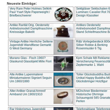
Neueste Einträge:
Very Rare Peter Holmes Selkirk
Sektgläser Sektschalen 
Paul Ysart Style Paperweight /
Luminarc Cavalier Rot 70
Briefbeschwerer
Design Klassiker
Antike Rarität Orig. Oesterwitz
Antikes Oesterwitz
Antriebsmodell Dampfmaschine
Antriebsmodell Dampfma
Kreisssäge Bakelit
Stand Schleifmaschine Ba
Vintage Antike Herrliche Seltene
R&b Vorlegebesteck 800
Jugendstil Wandfliese Gemarkt
Silber Robbe & Berking
G West Germany
Rosenmuster 6 Tlg.
Murano Glas - Fisch 1960?
Kpm Schale Mit Reklame
Glaskunst Glasobjekt Mille Fiori
Versicherung Feuersozitä
Zeptermarke 1. Wahl
Alte Antike Lupenmalerei
Toller Glücksbuddha Bu
Miniaturmalerei Signiert Seguin
Unikat Happy Buddha M
Um 1860/1880
Glücksbringer Holzfigur
Alter Antiker Granat Armreif
MÜnchner Biedermeier
Armband Um 1900/1910
Historische Ohrringe
Schaumgold 585 Granate 
Perlen
Rar Historismus Jugendstil
Telefonablage Telefonreg