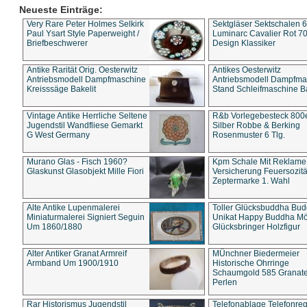
Neueste Einträge:
Very Rare Peter Holmes Selkirk
Sektgläser Sektschalen 
Paul Ysart Style Paperweight /
Luminarc Cavalier Rot 70
Briefbeschwerer
Design Klassiker
Antike Rarität Orig. Oesterwitz
Antikes Oesterwitz
Antriebsmodell Dampfmaschine
Antriebsmodell Dampfma
Kreisssäge Bakelit
Stand Schleifmaschine Ba
Vintage Antike Herrliche Seltene
R&b Vorlegebesteck 800
Jugendstil Wandfliese Gemarkt
Silber Robbe & Berking
G West Germany
Rosenmuster 6 Tlg.
Murano Glas - Fisch 1960?
Kpm Schale Mit Reklame
Glaskunst Glasobjekt Mille Fiori
Versicherung Feuersozitä
Zeptermarke 1. Wahl
Alte Antike Lupenmalerei
Toller Glücksbuddha Bu
Miniaturmalerei Signiert Seguin
Unikat Happy Buddha M
Um 1860/1880
Glücksbringer Holzfigur
Alter Antiker Granat Armreif
MÜnchner Biedermeier
Armband Um 1900/1910
Historische Ohrringe
Schaumgold 585 Granate 
Perlen
Rar Historismus Jugendstil
Telefonablage Telefonreg