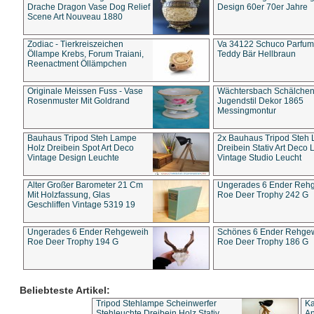
Drache Dragon Vase Dog Relief
Design 60er 70er Jahre
Scene Art Nouveau 1880
Zodiac - Tierkreiszeichen
Va 34122 Schuco Parfum 
Öllampe Krebs, Forum Traiani,
Teddy Bär Hellbraun
Reenactment Öllämpchen
Originale Meissen Fuss - Vase
Wächtersbach Schälche
Rosenmuster Mit Goldrand
Jugendstil Dekor 1865
Messingmontur
Bauhaus Tripod Steh Lampe
2x Bauhaus Tripod Steh
Holz Dreibein Spot Art Deco
Dreibein Stativ Art Deco L
Vintage Design Leuchte
Vintage Studio Leucht
Alter Großer Barometer 21 Cm
Ungerades 6 Ender Reh
Mit Holzfassung, Glas
Roe Deer Trophy 242 G
Geschliffen Vintage 5319 19
Ungerades 6 Ender Rehgeweih
Schönes 6 Ender Rehge
Roe Deer Trophy 194 G
Roe Deer Trophy 186 G
Beliebteste Artikel:
Tripod Stehlampe Scheinwerfer
Ka
Stehleuchte Dreibein Holz Stativ
An