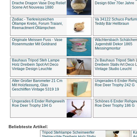
Drache Dragon Vase Dog Relief
Design 60er 70er Jahre
Scene Art Nouveau 1880
Zodiac - Tierkreiszeichen
Va 34122 Schuco Parfum 
Öllampe Krebs, Forum Traiani,
Teddy Bär Hellbraun
Reenactment Öllämpchen
Originale Meissen Fuss - Vase
Wächtersbach Schälche
Rosenmuster Mit Goldrand
Jugendstil Dekor 1865
Messingmontur
Bauhaus Tripod Steh Lampe
2x Bauhaus Tripod Steh
Holz Dreibein Spot Art Deco
Dreibein Stativ Art Deco L
Vintage Design Leuchte
Vintage Studio Leucht
Alter Großer Barometer 21 Cm
Ungerades 6 Ender Reh
Mit Holzfassung, Glas
Roe Deer Trophy 242 G
Geschliffen Vintage 5319 19
Ungerades 6 Ender Rehgeweih
Schönes 6 Ender Rehge
Roe Deer Trophy 194 G
Roe Deer Trophy 186 G
Beliebteste Artikel:
Tripod Stehlampe Scheinwerfer
Ka
Stehleuchte Dreibein Holz Stativ
An