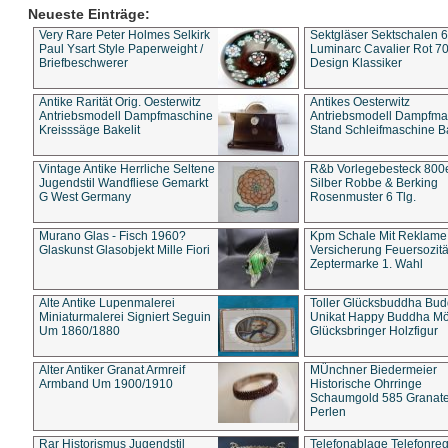
Neueste Einträge:
Very Rare Peter Holmes Selkirk
Sektgläser Sektschalen 
Paul Ysart Style Paperweight /
Luminarc Cavalier Rot 70
Briefbeschwerer
Design Klassiker
Antike Rarität Orig. Oesterwitz
Antikes Oesterwitz
Antriebsmodell Dampfmaschine
Antriebsmodell Dampfma
Kreisssäge Bakelit
Stand Schleifmaschine Ba
Vintage Antike Herrliche Seltene
R&b Vorlegebesteck 800
Jugendstil Wandfliese Gemarkt
Silber Robbe & Berking
G West Germany
Rosenmuster 6 Tlg.
Murano Glas - Fisch 1960?
Kpm Schale Mit Reklame
Glaskunst Glasobjekt Mille Fiori
Versicherung Feuersozitä
Zeptermarke 1. Wahl
Alte Antike Lupenmalerei
Toller Glücksbuddha Bu
Miniaturmalerei Signiert Seguin
Unikat Happy Buddha M
Um 1860/1880
Glücksbringer Holzfigur
Alter Antiker Granat Armreif
MÜnchner Biedermeier
Armband Um 1900/1910
Historische Ohrringe
Schaumgold 585 Granate 
Perlen
Rar Historismus Jugendstil
Telefonablage Telefonreg