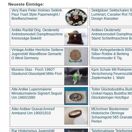
Neueste Einträge:
Very Rare Peter Holmes Selkirk
Sektgläser Sektschalen 
Paul Ysart Style Paperweight /
Luminarc Cavalier Rot 70
Briefbeschwerer
Design Klassiker
Antike Rarität Orig. Oesterwitz
Antikes Oesterwitz
Antriebsmodell Dampfmaschine
Antriebsmodell Dampfma
Kreisssäge Bakelit
Stand Schleifmaschine Ba
Vintage Antike Herrliche Seltene
R&b Vorlegebesteck 800
Jugendstil Wandfliese Gemarkt
Silber Robbe & Berking
G West Germany
Rosenmuster 6 Tlg.
Murano Glas - Fisch 1960?
Kpm Schale Mit Reklame
Glaskunst Glasobjekt Mille Fiori
Versicherung Feuersozitä
Zeptermarke 1. Wahl
Alte Antike Lupenmalerei
Toller Glücksbuddha Bu
Miniaturmalerei Signiert Seguin
Unikat Happy Buddha M
Um 1860/1880
Glücksbringer Holzfigur
Alter Antiker Granat Armreif
MÜnchner Biedermeier
Armband Um 1900/1910
Historische Ohrringe
Schaumgold 585 Granate 
Perlen
Rar Historismus Jugendstil
Telefonablage Telefonreg