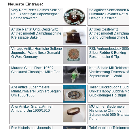
Neueste Einträge:
Very Rare Peter Holmes Selkirk
Sektgläser Sektschalen 
Paul Ysart Style Paperweight /
Luminarc Cavalier Rot 70
Briefbeschwerer
Design Klassiker
Antike Rarität Orig. Oesterwitz
Antikes Oesterwitz
Antriebsmodell Dampfmaschine
Antriebsmodell Dampfma
Kreisssäge Bakelit
Stand Schleifmaschine Ba
Vintage Antike Herrliche Seltene
R&b Vorlegebesteck 800
Jugendstil Wandfliese Gemarkt
Silber Robbe & Berking
G West Germany
Rosenmuster 6 Tlg.
Murano Glas - Fisch 1960?
Kpm Schale Mit Reklame
Glaskunst Glasobjekt Mille Fiori
Versicherung Feuersozitä
Zeptermarke 1. Wahl
Alte Antike Lupenmalerei
Toller Glücksbuddha Bu
Miniaturmalerei Signiert Seguin
Unikat Happy Buddha M
Um 1860/1880
Glücksbringer Holzfigur
Alter Antiker Granat Armreif
MÜnchner Biedermeier
Armband Um 1900/1910
Historische Ohrringe
Schaumgold 585 Granate 
Perlen
Rar Historismus Jugendstil
Telefonablage Telefonreg