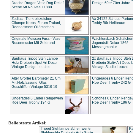
Drache Dragon Vase Dog Relief
Design 60er 70er Jahre
Scene Art Nouveau 1880
Zodiac - Tierkreiszeichen
Va 34122 Schuco Parfum 
Öllampe Krebs, Forum Traiani,
Teddy Bär Hellbraun
Reenactment Öllämpchen
Originale Meissen Fuss - Vase
Wächtersbach Schälche
Rosenmuster Mit Goldrand
Jugendstil Dekor 1865
Messingmontur
Bauhaus Tripod Steh Lampe
2x Bauhaus Tripod Steh
Holz Dreibein Spot Art Deco
Dreibein Stativ Art Deco L
Vintage Design Leuchte
Vintage Studio Leucht
Alter Großer Barometer 21 Cm
Ungerades 6 Ender Reh
Mit Holzfassung, Glas
Roe Deer Trophy 242 G
Geschliffen Vintage 5319 19
Ungerades 6 Ender Rehgeweih
Schönes 6 Ender Rehge
Roe Deer Trophy 194 G
Roe Deer Trophy 186 G
Beliebteste Artikel:
Tripod Stehlampe Scheinwerfer
Ka
Stehleuchte Dreibein Holz Stativ
An