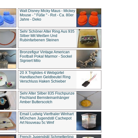
Walt Disney Micky Maus - Mickey
Mouse - " Füße " - Rot - Ca. 80er
Jahre - Deko
Sehr Schöner Alter Ring Aus 935
Silber Mit Weißen Und
Rubinfarbenen Steinen
Bronzefigur Vintage American
Football Pokal Marmor - Sockel
Signiert Milo
20 X Triglides 4 Webgürtel
Handtaschen Geldbeutel Ring
Verschluss Haken Schieber
Sehr Alter Silber 835 Fischpunze
Fischland Bernsteinanhänger
Amber Butterscotch
Email Ludwig Vierthaler Winhart
MÜnchen Jugendstil Cachepot
Art Nouveau 5c Wmf
French Jugendstil Schmetterling