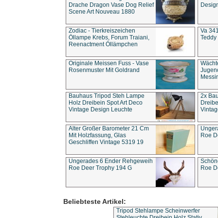
Drache Dragon Vase Dog Relief
Design
Scene Art Nouveau 1880
Zodiac - Tierkreiszeichen
Va 341
Öllampe Krebs, Forum Traiani,
Teddy 
Reenactment Öllämpchen
Originale Meissen Fuss - Vase
Wächt
Rosenmuster Mit Goldrand
Jugend
Messi
Bauhaus Tripod Steh Lampe
2x Ba
Holz Dreibein Spot Art Deco
Dreibe
Vintage Design Leuchte
Vintag
Alter Großer Barometer 21 Cm
Unger
Mit Holzfassung, Glas
Roe D
Geschliffen Vintage 5319 19
Ungerades 6 Ender Rehgeweih
Schön
Roe Deer Trophy 194 G
Roe D
Beliebteste Artikel:
Tripod Stehlampe Scheinwerfer
Stehleuchte Dreibein Holz Stativ