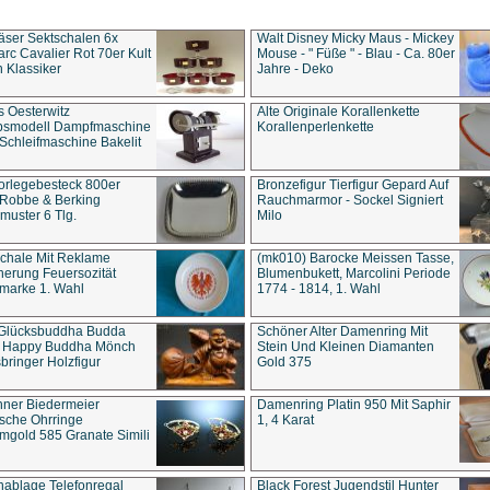
äser Sektschalen 6x
Walt Disney Micky Maus - Mickey
rc Cavalier Rot 70er Kult
Mouse - " Füße " - Blau - Ca. 80er
 Klassiker
Jahre - Deko
s Oesterwitz
Alte Originale Korallenkette
ebsmodell Dampfmaschine
Korallenperlenkette
Schleifmaschine Bakelit
rlegebesteck 800er
Bronzefigur Tierfigur Gepard Auf
 Robbe & Berking
Rauchmarmor - Sockel Signiert
uster 6 Tlg.
Milo
chale Mit Reklame
(mk010) Barocke Meissen Tasse,
herung Feuersozität
Blumenbukett, Marcolini Periode
marke 1. Wahl
1774 - 1814, 1. Wahl
 Glücksbuddha Budda
Schöner Alter Damenring Mit
t Happy Buddha Mönch
Stein Und Kleinen Diamanten
bringer Holzfigur
Gold 375
ner Biedermeier
Damenring Platin 950 Mit Saphir
ische Ohrringe
1, 4 Karat
gold 585 Granate Simili
nablage Telefonregal
Black Forest Jugendstil Hunter