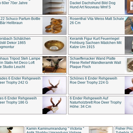
 60er 70er Jahre
Dackel Dachshund Bild Dog
Hund Art Nouveau Wmf S
22 Schuco Parfum Bottle
Rosenthal Vita Weiss Matt Schale
Bär Hellbraun
26 Cm
ersbach Schälchen
Keramik Figur Kurt Feuerriegel
stil Dekor 1865
Frohburg Sachsen Mädchen Mit
ngmontur
Katze Um 1915
uhaus Tripod Steh Lampe
Schaeffenacker Wand Platte
in Stativ Art Deco Loft
Fliese Relief Wandkeramik Wall
e Studio Leucht
Plaque Fisch
ades 6 Ender Rehgeweih
Schönes 6 Ender Rehgeweih
eer Trophy 242 G
Roe Deer Trophy 224 G
es 6 Ender Rehgeweih
6 Ender Rehgeweih Auf
eer Trophy 186 G
Naturholzbrett Roe Deer Trophy
Höhe: 34 Cm
Kamin Kaminumrandung " Victoria "
Fisher Pri
Antik Shabby Umrandung Vintage
Zubehör, V