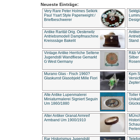
Neueste Einträge:
Very Rare Peter Holmes Selkirk
Sektgl
Paul Ysart Style Paperweight /
Lumina
Briefbeschwerer
Design
Antike Rarität Orig. Oesterwitz
Antike
Antriebsmodell Dampfmaschine
Antri
Kreisssäge Bakelit
Stand 
Vintage Antike Herrliche Seltene
R&b Vo
Jugendstil Wandfliese Gemarkt
Silber
G West Germany
Rosenm
Murano Glas - Fisch 1960?
Kpm S
Glaskunst Glasobjekt Mille Fiori
Versic
Zepter
Alte Antike Lupenmalerei
Toller
Miniaturmalerei Signiert Seguin
Unika
Um 1860/1880
Glücks
Alter Antiker Granat Armreif
MÜnch
Armband Um 1900/1910
Histor
Schaum
Perlen
Rar Historismus Jugendstil
Telefo