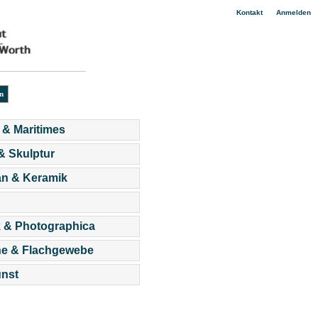
|
Kontakt
Anmelden
 & Maritimes
 & Skulptur
an & Keramik
 & Photographica
he & Flachgewebe
nst