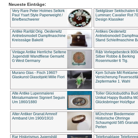
Neueste Einträge:
Very Rare Peter Holmes Selkirk
Sektgläser Sektschalen 
Paul Ysart Style Paperweight /
Luminarc Cavalier Rot 70
Briefbeschwerer
Design Klassiker
Antike Rarität Orig. Oesterwitz
Antikes Oesterwitz
Antriebsmodell Dampfmaschine
Antriebsmodell Dampfma
Kreisssäge Bakelit
Stand Schleifmaschine Ba
Vintage Antike Herrliche Seltene
R&b Vorlegebesteck 800
Jugendstil Wandfliese Gemarkt
Silber Robbe & Berking
G West Germany
Rosenmuster 6 Tlg.
Murano Glas - Fisch 1960?
Kpm Schale Mit Reklame
Glaskunst Glasobjekt Mille Fiori
Versicherung Feuersozitä
Zeptermarke 1. Wahl
Alte Antike Lupenmalerei
Toller Glücksbuddha Bu
Miniaturmalerei Signiert Seguin
Unikat Happy Buddha M
Um 1860/1880
Glücksbringer Holzfigur
Alter Antiker Granat Armreif
MÜnchner Biedermeier
Armband Um 1900/1910
Historische Ohrringe
Schaumgold 585 Granate 
Perlen
Rar Historismus Jugendstil
Telefonablage Telefonreg