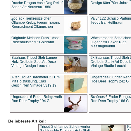
Drache Dragon Vase Dog Relief
Design 60er 70er Jahre
Scene Art Nouveau 1880
Zodiac - Tierkreiszeichen
Va 34122 Schuco Parfum 
Öllampe Krebs, Forum Traiani,
Teddy Bär Hellbraun
Reenactment Öllämpchen
Originale Meissen Fuss - Vase
Wächtersbach Schälche
Rosenmuster Mit Goldrand
Jugendstil Dekor 1865
Messingmontur
Bauhaus Tripod Steh Lampe
2x Bauhaus Tripod Steh
Holz Dreibein Spot Art Deco
Dreibein Stativ Art Deco L
Vintage Design Leuchte
Vintage Studio Leucht
Alter Großer Barometer 21 Cm
Ungerades 6 Ender Reh
Mit Holzfassung, Glas
Roe Deer Trophy 242 G
Geschliffen Vintage 5319 19
Ungerades 6 Ender Rehgeweih
Schönes 6 Ender Rehge
Roe Deer Trophy 194 G
Roe Deer Trophy 186 G
Beliebteste Artikel:
Tripod Stehlampe Scheinwerfer
Ka
Stehleuchte Dreibein Holz Stativ
An