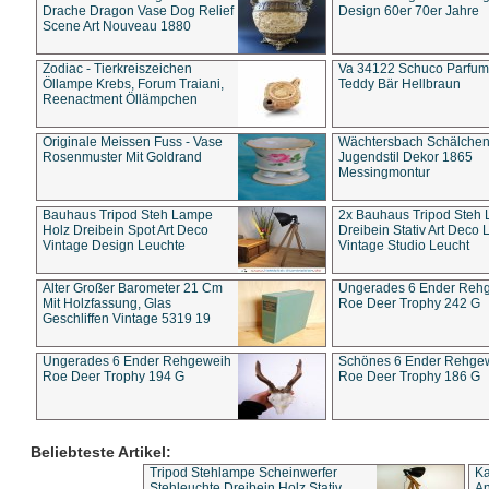
Drache Dragon Vase Dog Relief
Design 60er 70er Jahre
Scene Art Nouveau 1880
Zodiac - Tierkreiszeichen
Va 34122 Schuco Parfum 
Öllampe Krebs, Forum Traiani,
Teddy Bär Hellbraun
Reenactment Öllämpchen
Originale Meissen Fuss - Vase
Wächtersbach Schälche
Rosenmuster Mit Goldrand
Jugendstil Dekor 1865
Messingmontur
Bauhaus Tripod Steh Lampe
2x Bauhaus Tripod Steh
Holz Dreibein Spot Art Deco
Dreibein Stativ Art Deco L
Vintage Design Leuchte
Vintage Studio Leucht
Alter Großer Barometer 21 Cm
Ungerades 6 Ender Reh
Mit Holzfassung, Glas
Roe Deer Trophy 242 G
Geschliffen Vintage 5319 19
Ungerades 6 Ender Rehgeweih
Schönes 6 Ender Rehge
Roe Deer Trophy 194 G
Roe Deer Trophy 186 G
Beliebteste Artikel:
Tripod Stehlampe Scheinwerfer
Ka
Stehleuchte Dreibein Holz Stativ
An