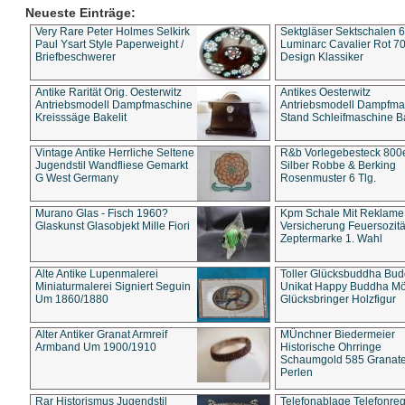
Neueste Einträge:
Very Rare Peter Holmes Selkirk
Sektgläser Sektschalen 
Paul Ysart Style Paperweight /
Luminarc Cavalier Rot 70
Briefbeschwerer
Design Klassiker
Antike Rarität Orig. Oesterwitz
Antikes Oesterwitz
Antriebsmodell Dampfmaschine
Antriebsmodell Dampfma
Kreisssäge Bakelit
Stand Schleifmaschine Ba
Vintage Antike Herrliche Seltene
R&b Vorlegebesteck 800
Jugendstil Wandfliese Gemarkt
Silber Robbe & Berking
G West Germany
Rosenmuster 6 Tlg.
Murano Glas - Fisch 1960?
Kpm Schale Mit Reklame
Glaskunst Glasobjekt Mille Fiori
Versicherung Feuersozitä
Zeptermarke 1. Wahl
Alte Antike Lupenmalerei
Toller Glücksbuddha Bu
Miniaturmalerei Signiert Seguin
Unikat Happy Buddha M
Um 1860/1880
Glücksbringer Holzfigur
Alter Antiker Granat Armreif
MÜnchner Biedermeier
Armband Um 1900/1910
Historische Ohrringe
Schaumgold 585 Granate 
Perlen
Rar Historismus Jugendstil
Telefonablage Telefonreg