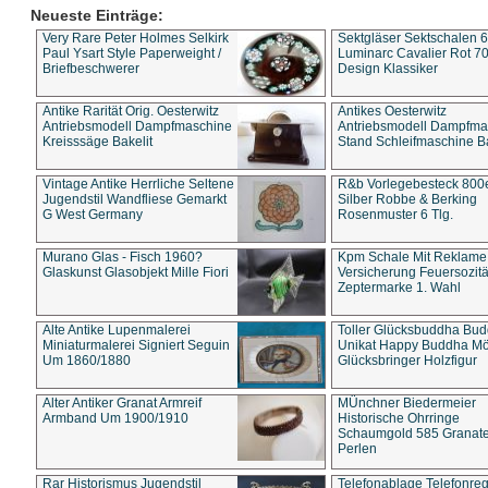
Neueste Einträge:
Very Rare Peter Holmes Selkirk
Sektgläser Sektschalen 
Paul Ysart Style Paperweight /
Luminarc Cavalier Rot 70
Briefbeschwerer
Design Klassiker
Antike Rarität Orig. Oesterwitz
Antikes Oesterwitz
Antriebsmodell Dampfmaschine
Antriebsmodell Dampfma
Kreisssäge Bakelit
Stand Schleifmaschine Ba
Vintage Antike Herrliche Seltene
R&b Vorlegebesteck 800
Jugendstil Wandfliese Gemarkt
Silber Robbe & Berking
G West Germany
Rosenmuster 6 Tlg.
Murano Glas - Fisch 1960?
Kpm Schale Mit Reklame
Glaskunst Glasobjekt Mille Fiori
Versicherung Feuersozitä
Zeptermarke 1. Wahl
Alte Antike Lupenmalerei
Toller Glücksbuddha Bu
Miniaturmalerei Signiert Seguin
Unikat Happy Buddha M
Um 1860/1880
Glücksbringer Holzfigur
Alter Antiker Granat Armreif
MÜnchner Biedermeier
Armband Um 1900/1910
Historische Ohrringe
Schaumgold 585 Granate 
Perlen
Rar Historismus Jugendstil
Telefonablage Telefonreg