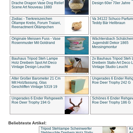
Drache Dragon Vase Dog Relief
Design 60er 70er Jahre
Scene Art Nouveau 1880
Zodiac - Tierkreiszeichen
Va 34122 Schuco Parfum 
Öllampe Krebs, Forum Traiani,
Teddy Bär Hellbraun
Reenactment Öllämpchen
Originale Meissen Fuss - Vase
Wächtersbach Schälche
Rosenmuster Mit Goldrand
Jugendstil Dekor 1865
Messingmontur
Bauhaus Tripod Steh Lampe
2x Bauhaus Tripod Steh
Holz Dreibein Spot Art Deco
Dreibein Stativ Art Deco L
Vintage Design Leuchte
Vintage Studio Leucht
Alter Großer Barometer 21 Cm
Ungerades 6 Ender Reh
Mit Holzfassung, Glas
Roe Deer Trophy 242 G
Geschliffen Vintage 5319 19
Ungerades 6 Ender Rehgeweih
Schönes 6 Ender Rehge
Roe Deer Trophy 194 G
Roe Deer Trophy 186 G
Beliebteste Artikel:
Tripod Stehlampe Scheinwerfer
Ka
Stehleuchte Dreibein Holz Stativ
An