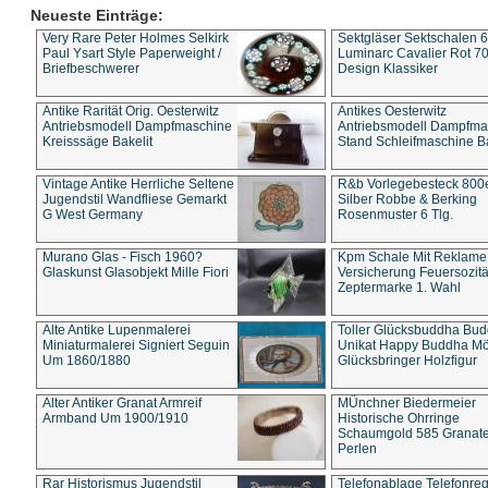
Neueste Einträge:
Very Rare Peter Holmes Selkirk
Sektgläser Sektschalen 
Paul Ysart Style Paperweight /
Luminarc Cavalier Rot 70
Briefbeschwerer
Design Klassiker
Antike Rarität Orig. Oesterwitz
Antikes Oesterwitz
Antriebsmodell Dampfmaschine
Antriebsmodell Dampfma
Kreisssäge Bakelit
Stand Schleifmaschine Ba
Vintage Antike Herrliche Seltene
R&b Vorlegebesteck 800
Jugendstil Wandfliese Gemarkt
Silber Robbe & Berking
G West Germany
Rosenmuster 6 Tlg.
Murano Glas - Fisch 1960?
Kpm Schale Mit Reklame
Glaskunst Glasobjekt Mille Fiori
Versicherung Feuersozitä
Zeptermarke 1. Wahl
Alte Antike Lupenmalerei
Toller Glücksbuddha Bu
Miniaturmalerei Signiert Seguin
Unikat Happy Buddha M
Um 1860/1880
Glücksbringer Holzfigur
Alter Antiker Granat Armreif
MÜnchner Biedermeier
Armband Um 1900/1910
Historische Ohrringe
Schaumgold 585 Granate 
Perlen
Rar Historismus Jugendstil
Telefonablage Telefonreg