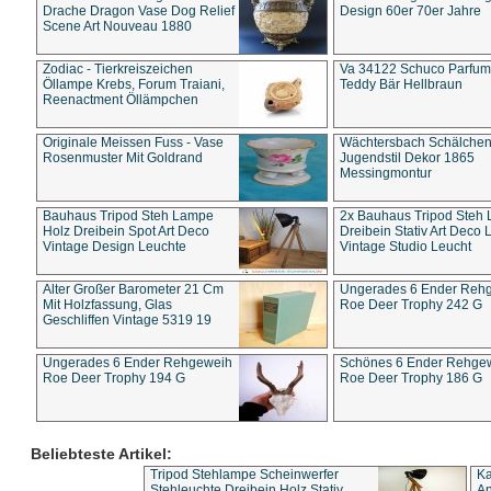
Drache Dragon Vase Dog Relief
Design 60er 70er Jahre
Scene Art Nouveau 1880
Zodiac - Tierkreiszeichen
Va 34122 Schuco Parfum 
Öllampe Krebs, Forum Traiani,
Teddy Bär Hellbraun
Reenactment Öllämpchen
Originale Meissen Fuss - Vase
Wächtersbach Schälche
Rosenmuster Mit Goldrand
Jugendstil Dekor 1865
Messingmontur
Bauhaus Tripod Steh Lampe
2x Bauhaus Tripod Steh
Holz Dreibein Spot Art Deco
Dreibein Stativ Art Deco L
Vintage Design Leuchte
Vintage Studio Leucht
Alter Großer Barometer 21 Cm
Ungerades 6 Ender Reh
Mit Holzfassung, Glas
Roe Deer Trophy 242 G
Geschliffen Vintage 5319 19
Ungerades 6 Ender Rehgeweih
Schönes 6 Ender Rehge
Roe Deer Trophy 194 G
Roe Deer Trophy 186 G
Beliebteste Artikel:
Tripod Stehlampe Scheinwerfer
Ka
Stehleuchte Dreibein Holz Stativ
An