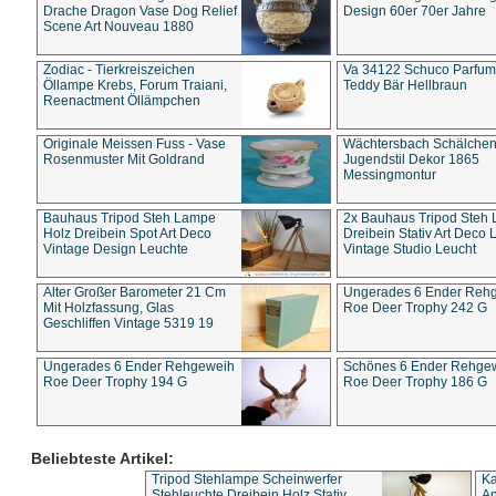
Drache Dragon Vase Dog Relief
Design 60er 70er Jahre
Scene Art Nouveau 1880
Zodiac - Tierkreiszeichen
Va 34122 Schuco Parfum 
Öllampe Krebs, Forum Traiani,
Teddy Bär Hellbraun
Reenactment Öllämpchen
Originale Meissen Fuss - Vase
Wächtersbach Schälche
Rosenmuster Mit Goldrand
Jugendstil Dekor 1865
Messingmontur
Bauhaus Tripod Steh Lampe
2x Bauhaus Tripod Steh
Holz Dreibein Spot Art Deco
Dreibein Stativ Art Deco L
Vintage Design Leuchte
Vintage Studio Leucht
Alter Großer Barometer 21 Cm
Ungerades 6 Ender Reh
Mit Holzfassung, Glas
Roe Deer Trophy 242 G
Geschliffen Vintage 5319 19
Ungerades 6 Ender Rehgeweih
Schönes 6 Ender Rehge
Roe Deer Trophy 194 G
Roe Deer Trophy 186 G
Beliebteste Artikel:
Tripod Stehlampe Scheinwerfer
Ka
Stehleuchte Dreibein Holz Stativ
An