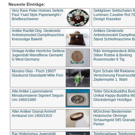
Neueste Einträge:
Very Rare Peter Holmes Selkirk
Sektgläser Sektschalen 
Paul Ysart Style Paperweight /
Luminarc Cavalier Rot 70
Briefbeschwerer
Design Klassiker
Antike Rarität Orig. Oesterwitz
Antikes Oesterwitz
Antriebsmodell Dampfmaschine
Antriebsmodell Dampfma
Kreisssäge Bakelit
Stand Schleifmaschine Ba
Vintage Antike Herrliche Seltene
R&b Vorlegebesteck 800
Jugendstil Wandfliese Gemarkt
Silber Robbe & Berking
G West Germany
Rosenmuster 6 Tlg.
Murano Glas - Fisch 1960?
Kpm Schale Mit Reklame
Glaskunst Glasobjekt Mille Fiori
Versicherung Feuersozitä
Zeptermarke 1. Wahl
Alte Antike Lupenmalerei
Toller Glücksbuddha Bu
Miniaturmalerei Signiert Seguin
Unikat Happy Buddha M
Um 1860/1880
Glücksbringer Holzfigur
Alter Antiker Granat Armreif
MÜnchner Biedermeier
Armband Um 1900/1910
Historische Ohrringe
Schaumgold 585 Granate 
Perlen
Rar Historismus Jugendstil
Telefonablage Telefonreg