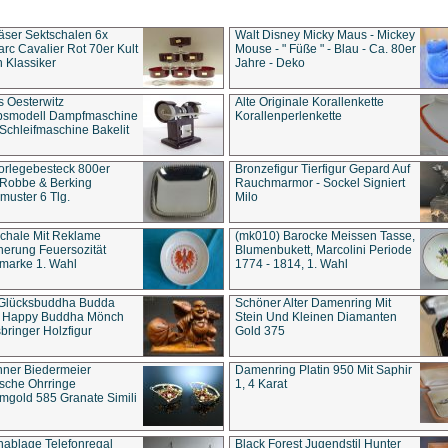
äser Sektschalen 6x
Walt Disney Micky Maus - Mickey
rc Cavalier Rot 70er Kult
Mouse - " Füße " - Blau - Ca. 80er
 Klassiker
Jahre - Deko
s Oesterwitz
Alte Originale Korallenkette
ebsmodell Dampfmaschine
Korallenperlenkette
Schleifmaschine Bakelit
rlegebesteck 800er
Bronzefigur Tierfigur Gepard Auf
 Robbe & Berking
Rauchmarmor - Sockel Signiert
uster 6 Tlg.
Milo
chale Mit Reklame
(mk010) Barocke Meissen Tasse,
herung Feuersozität
Blumenbukett, Marcolini Periode
marke 1. Wahl
1774 - 1814, 1. Wahl
 Glücksbuddha Budda
Schöner Alter Damenring Mit
t Happy Buddha Mönch
Stein Und Kleinen Diamanten
bringer Holzfigur
Gold 375
ner Biedermeier
Damenring Platin 950 Mit Saphir
ische Ohrringe
1, 4 Karat
gold 585 Granate Simili
nablage Telefonregal
Black Forest Jugendstil Hunter