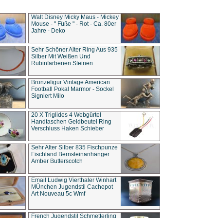
Walt Disney Micky Maus - Mickey
Mouse - " Füße " - Rot - Ca. 80er
Jahre - Deko
Sehr Schöner Alter Ring Aus 935
Silber Mit Weißen Und
Rubinfarbenen Steinen
Bronzefigur Vintage American
Football Pokal Marmor - Sockel
Signiert Milo
20 X Triglides 4 Webgürtel
Handtaschen Geldbeutel Ring
Verschluss Haken Schieber
Sehr Alter Silber 835 Fischpunze
Fischland Bernsteinanhänger
Amber Butterscotch
Email Ludwig Vierthaler Winhart
MÜnchen Jugendstil Cachepot
Art Nouveau 5c Wmf
French Jugendstil Schmetterling