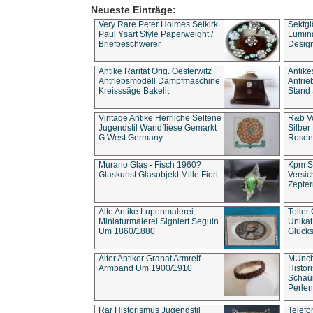
Neueste Einträge:
Very Rare Peter Holmes Selkirk
Sektgl
Paul Ysart Style Paperweight /
Lumina
Briefbeschwerer
Design
Antike Rarität Orig. Oesterwitz
Antike
Antriebsmodell Dampfmaschine
Antri
Kreisssäge Bakelit
Stand 
Vintage Antike Herrliche Seltene
R&b Vo
Jugendstil Wandfliese Gemarkt
Silber
G West Germany
Rosenm
Murano Glas - Fisch 1960?
Kpm S
Glaskunst Glasobjekt Mille Fiori
Versic
Zepter
Alte Antike Lupenmalerei
Toller
Miniaturmalerei Signiert Seguin
Unika
Um 1860/1880
Glücks
Alter Antiker Granat Armreif
MÜnch
Armband Um 1900/1910
Histor
Schaum
Perlen
Rar Historismus Jugendstil
Telefo