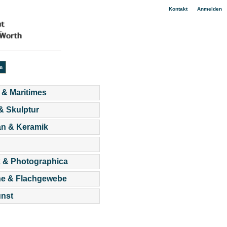
|
Kontakt
Anmelden
 & Maritimes
 & Skulptur
an & Keramik
 & Photographica
he & Flachgewebe
nst