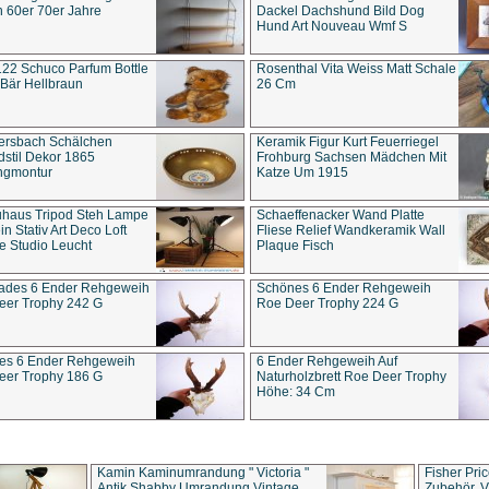
 60er 70er Jahre
Dackel Dachshund Bild Dog
Hund Art Nouveau Wmf S
22 Schuco Parfum Bottle
Rosenthal Vita Weiss Matt Schale
Bär Hellbraun
26 Cm
ersbach Schälchen
Keramik Figur Kurt Feuerriegel
stil Dekor 1865
Frohburg Sachsen Mädchen Mit
ngmontur
Katze Um 1915
uhaus Tripod Steh Lampe
Schaeffenacker Wand Platte
in Stativ Art Deco Loft
Fliese Relief Wandkeramik Wall
e Studio Leucht
Plaque Fisch
ades 6 Ender Rehgeweih
Schönes 6 Ender Rehgeweih
eer Trophy 242 G
Roe Deer Trophy 224 G
es 6 Ender Rehgeweih
6 Ender Rehgeweih Auf
eer Trophy 186 G
Naturholzbrett Roe Deer Trophy
Höhe: 34 Cm
Kamin Kaminumrandung " Victoria "
Fisher Pri
Antik Shabby Umrandung Vintage
Zubehör, V