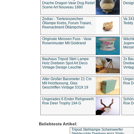
Drache Dragon Vase Dog Relief
Design
Scene Art Nouveau 1880
Zodiac - Tierkreiszeichen
Va 341
Öllampe Krebs, Forum Traiani,
Teddy 
Reenactment Öllämpchen
Originale Meissen Fuss - Vase
Wächt
Rosenmuster Mit Goldrand
Jugend
Messi
Bauhaus Tripod Steh Lampe
2x Ba
Holz Dreibein Spot Art Deco
Dreibe
Vintage Design Leuchte
Vintag
Alter Großer Barometer 21 Cm
Unger
Mit Holzfassung, Glas
Roe D
Geschliffen Vintage 5319 19
Ungerades 6 Ender Rehgeweih
Schön
Roe Deer Trophy 194 G
Roe D
Beliebteste Artikel:
Tripod Stehlampe Scheinwerfer
Stehleuchte Dreibein Holz Stativ