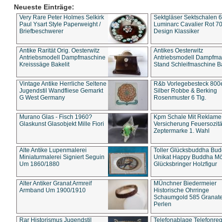
Neueste Einträge:
Very Rare Peter Holmes Selkirk
Sektgläser Sektschalen 
Paul Ysart Style Paperweight /
Luminarc Cavalier Rot 70
Briefbeschwerer
Design Klassiker
Antike Rarität Orig. Oesterwitz
Antikes Oesterwitz
Antriebsmodell Dampfmaschine
Antriebsmodell Dampfma
Kreisssäge Bakelit
Stand Schleifmaschine Ba
Vintage Antike Herrliche Seltene
R&b Vorlegebesteck 800
Jugendstil Wandfliese Gemarkt
Silber Robbe & Berking
G West Germany
Rosenmuster 6 Tlg.
Murano Glas - Fisch 1960?
Kpm Schale Mit Reklame
Glaskunst Glasobjekt Mille Fiori
Versicherung Feuersozitä
Zeptermarke 1. Wahl
Alte Antike Lupenmalerei
Toller Glücksbuddha Bu
Miniaturmalerei Signiert Seguin
Unikat Happy Buddha M
Um 1860/1880
Glücksbringer Holzfigur
Alter Antiker Granat Armreif
MÜnchner Biedermeier
Armband Um 1900/1910
Historische Ohrringe
Schaumgold 585 Granate 
Perlen
Rar Historismus Jugendstil
Telefonablage Telefonreg