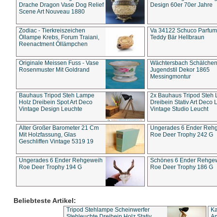
Drache Dragon Vase Dog Relief
Design 60er 70er Jahre
Scene Art Nouveau 1880
Zodiac - Tierkreiszeichen
Va 34122 Schuco Parfum 
Öllampe Krebs, Forum Traiani,
Teddy Bär Hellbraun
Reenactment Öllämpchen
Originale Meissen Fuss - Vase
Wächtersbach Schälche
Rosenmuster Mit Goldrand
Jugendstil Dekor 1865
Messingmontur
Bauhaus Tripod Steh Lampe
2x Bauhaus Tripod Steh
Holz Dreibein Spot Art Deco
Dreibein Stativ Art Deco L
Vintage Design Leuchte
Vintage Studio Leucht
Alter Großer Barometer 21 Cm
Ungerades 6 Ender Reh
Mit Holzfassung, Glas
Roe Deer Trophy 242 G
Geschliffen Vintage 5319 19
Ungerades 6 Ender Rehgeweih
Schönes 6 Ender Rehge
Roe Deer Trophy 194 G
Roe Deer Trophy 186 G
Beliebteste Artikel:
Tripod Stehlampe Scheinwerfer
Ka
Stehleuchte Dreibein Holz Stativ
An