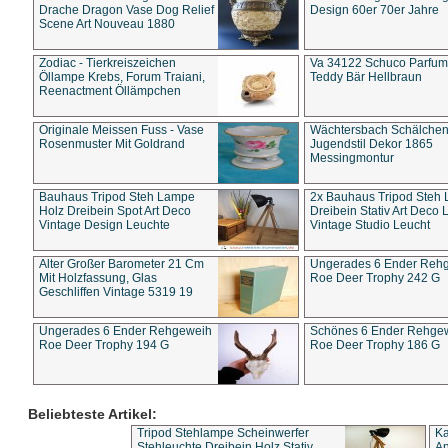
Drache Dragon Vase Dog Relief
Design 60er 70er Jahre
Scene Art Nouveau 1880
Zodiac - Tierkreiszeichen
Va 34122 Schuco Parfum 
Öllampe Krebs, Forum Traiani,
Teddy Bär Hellbraun
Reenactment Öllämpchen
Originale Meissen Fuss - Vase
Wächtersbach Schälche
Rosenmuster Mit Goldrand
Jugendstil Dekor 1865
Messingmontur
Bauhaus Tripod Steh Lampe
2x Bauhaus Tripod Steh
Holz Dreibein Spot Art Deco
Dreibein Stativ Art Deco L
Vintage Design Leuchte
Vintage Studio Leucht
Alter Großer Barometer 21 Cm
Ungerades 6 Ender Reh
Mit Holzfassung, Glas
Roe Deer Trophy 242 G
Geschliffen Vintage 5319 19
Ungerades 6 Ender Rehgeweih
Schönes 6 Ender Rehge
Roe Deer Trophy 194 G
Roe Deer Trophy 186 G
Beliebteste Artikel:
Tripod Stehlampe Scheinwerfer
Ka
Stehleuchte Dreibein Holz Stativ
An