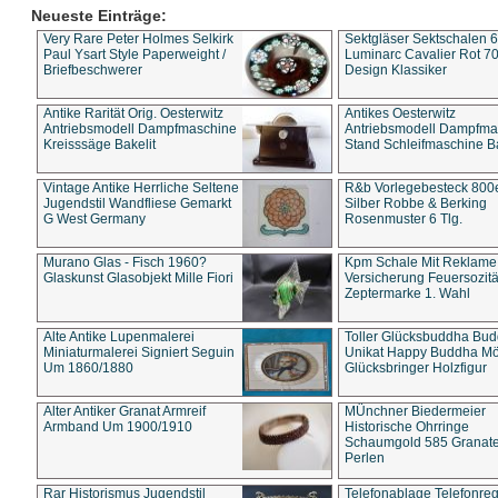
Neueste Einträge:
Very Rare Peter Holmes Selkirk
Sektgläser Sektschalen 
Paul Ysart Style Paperweight /
Luminarc Cavalier Rot 70
Briefbeschwerer
Design Klassiker
Antike Rarität Orig. Oesterwitz
Antikes Oesterwitz
Antriebsmodell Dampfmaschine
Antriebsmodell Dampfma
Kreisssäge Bakelit
Stand Schleifmaschine Ba
Vintage Antike Herrliche Seltene
R&b Vorlegebesteck 800
Jugendstil Wandfliese Gemarkt
Silber Robbe & Berking
G West Germany
Rosenmuster 6 Tlg.
Murano Glas - Fisch 1960?
Kpm Schale Mit Reklame
Glaskunst Glasobjekt Mille Fiori
Versicherung Feuersozitä
Zeptermarke 1. Wahl
Alte Antike Lupenmalerei
Toller Glücksbuddha Bu
Miniaturmalerei Signiert Seguin
Unikat Happy Buddha M
Um 1860/1880
Glücksbringer Holzfigur
Alter Antiker Granat Armreif
MÜnchner Biedermeier
Armband Um 1900/1910
Historische Ohrringe
Schaumgold 585 Granate 
Perlen
Rar Historismus Jugendstil
Telefonablage Telefonreg