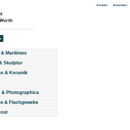
|
Kontakt
Anmelden
 & Maritimes
 & Skulptur
an & Keramik
 & Photographica
he & Flachgewebe
nst