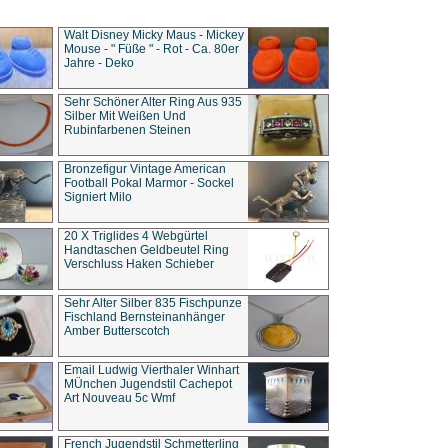
Walt Disney Micky Maus - Mickey
Mouse - " Füße " - Rot - Ca. 80er
Jahre - Deko
Sehr Schöner Alter Ring Aus 935
Silber Mit Weißen Und
Rubinfarbenen Steinen
Bronzefigur Vintage American
Football Pokal Marmor - Sockel
Signiert Milo
20 X Triglides 4 Webgürtel
Handtaschen Geldbeutel Ring
Verschluss Haken Schieber
Sehr Alter Silber 835 Fischpunze
Fischland Bernsteinanhänger
Amber Butterscotch
Email Ludwig Vierthaler Winhart
MÜnchen Jugendstil Cachepot
Art Nouveau 5c Wmf
French Jugendstil Schmetterling