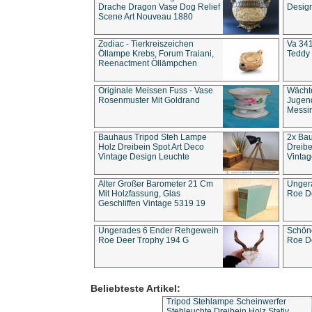
Drache Dragon Vase Dog Relief
Design
Scene Art Nouveau 1880
Zodiac - Tierkreiszeichen
Va 341
Öllampe Krebs, Forum Traiani,
Teddy 
Reenactment Öllämpchen
Originale Meissen Fuss - Vase
Wächt
Rosenmuster Mit Goldrand
Jugend
Messi
Bauhaus Tripod Steh Lampe
2x Ba
Holz Dreibein Spot Art Deco
Dreibe
Vintage Design Leuchte
Vintag
Alter Großer Barometer 21 Cm
Unger
Mit Holzfassung, Glas
Roe D
Geschliffen Vintage 5319 19
Ungerades 6 Ender Rehgeweih
Schön
Roe Deer Trophy 194 G
Roe D
Beliebteste Artikel:
Tripod Stehlampe Scheinwerfer
Stehleuchte Dreibein Holz Stativ