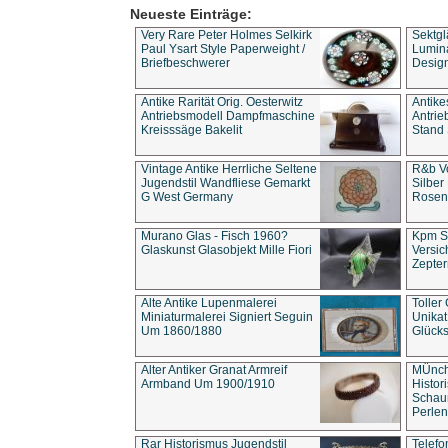
Neueste Einträge:
Very Rare Peter Holmes Selkirk
Sektgl
Paul Ysart Style Paperweight /
Lumina
Briefbeschwerer
Design
Antike Rarität Orig. Oesterwitz
Antike
Antriebsmodell Dampfmaschine
Antri
Kreisssäge Bakelit
Stand 
Vintage Antike Herrliche Seltene
R&b Vo
Jugendstil Wandfliese Gemarkt
Silber
G West Germany
Rosenm
Murano Glas - Fisch 1960?
Kpm S
Glaskunst Glasobjekt Mille Fiori
Versic
Zepter
Alte Antike Lupenmalerei
Toller
Miniaturmalerei Signiert Seguin
Unika
Um 1860/1880
Glücks
Alter Antiker Granat Armreif
MÜnch
Armband Um 1900/1910
Histor
Schaum
Perlen
Rar Historismus Jugendstil
Telefo