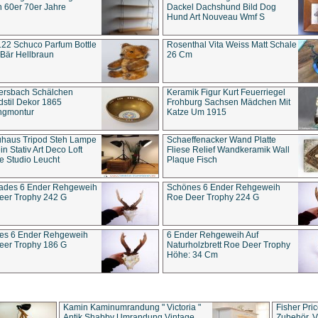
 60er 70er Jahre
Dackel Dachshund Bild Dog
Hund Art Nouveau Wmf S
22 Schuco Parfum Bottle
Rosenthal Vita Weiss Matt Schale
Bär Hellbraun
26 Cm
ersbach Schälchen
Keramik Figur Kurt Feuerriegel
stil Dekor 1865
Frohburg Sachsen Mädchen Mit
ngmontur
Katze Um 1915
uhaus Tripod Steh Lampe
Schaeffenacker Wand Platte
in Stativ Art Deco Loft
Fliese Relief Wandkeramik Wall
e Studio Leucht
Plaque Fisch
ades 6 Ender Rehgeweih
Schönes 6 Ender Rehgeweih
eer Trophy 242 G
Roe Deer Trophy 224 G
es 6 Ender Rehgeweih
6 Ender Rehgeweih Auf
eer Trophy 186 G
Naturholzbrett Roe Deer Trophy
Höhe: 34 Cm
Kamin Kaminumrandung " Victoria "
Fisher Pri
Antik Shabby Umrandung Vintage
Zubehör, V