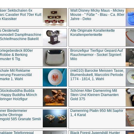
äser Sektschalen 6x
Walt Disney Micky Maus - Mickey
rc Cavalier Rot 70er Kult
Mouse - " Füße " - Blau - Ca. 80er
 Klassiker
Jahre - Deko
s Oesterwitz
Alte Originale Korallenkette
ebsmodell Dampfmaschine
Korallenperlenkette
Schleifmaschine Bakelit
rlegebesteck 800er
Bronzefigur Tierfigur Gepard Auf
 Robbe & Berking
Rauchmarmor - Sockel Signiert
uster 6 Tlg.
Milo
chale Mit Reklame
(mk010) Barocke Meissen Tasse,
herung Feuersozität
Blumenbukett, Marcolini Periode
marke 1. Wahl
1774 - 1814, 1. Wahl
 Glücksbuddha Budda
Schöner Alter Damenring Mit
t Happy Buddha Mönch
Stein Und Kleinen Diamanten
bringer Holzfigur
Gold 375
ner Biedermeier
Damenring Platin 950 Mit Saphir
ische Ohrringe
1, 4 Karat
gold 585 Granate Simili
nablage Telefonregal
Black Forest Jugendstil Hunter