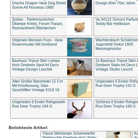
Drache Dragon Vase Dog Relief
Design 60er 70er Jahre
Scene Art Nouveau 1880
Zodiac - Tierkreiszeichen
Va 34122 Schuco Parfum 
Öllampe Krebs, Forum Traiani,
Teddy Bär Hellbraun
Reenactment Öllämpchen
Originale Meissen Fuss - Vase
Wächtersbach Schälche
Rosenmuster Mit Goldrand
Jugendstil Dekor 1865
Messingmontur
Bauhaus Tripod Steh Lampe
2x Bauhaus Tripod Steh
Holz Dreibein Spot Art Deco
Dreibein Stativ Art Deco L
Vintage Design Leuchte
Vintage Studio Leucht
Alter Großer Barometer 21 Cm
Ungerades 6 Ender Reh
Mit Holzfassung, Glas
Roe Deer Trophy 242 G
Geschliffen Vintage 5319 19
Ungerades 6 Ender Rehgeweih
Schönes 6 Ender Rehge
Roe Deer Trophy 194 G
Roe Deer Trophy 186 G
Beliebteste Artikel:
Tripod Stehlampe Scheinwerfer
Ka
Stehleuchte Dreibein Holz Stativ
An