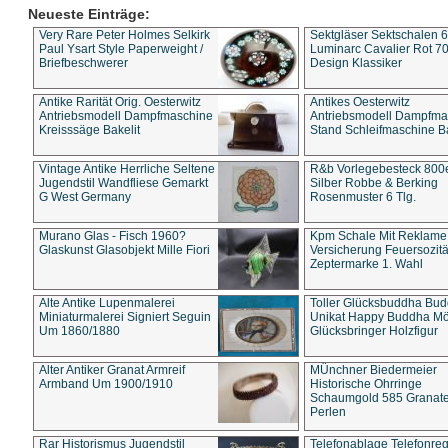
Neueste Einträge:
Very Rare Peter Holmes Selkirk
Sektgläser Sektschalen 
Paul Ysart Style Paperweight /
Luminarc Cavalier Rot 70
Briefbeschwerer
Design Klassiker
Antike Rarität Orig. Oesterwitz
Antikes Oesterwitz
Antriebsmodell Dampfmaschine
Antriebsmodell Dampfma
Kreisssäge Bakelit
Stand Schleifmaschine Ba
Vintage Antike Herrliche Seltene
R&b Vorlegebesteck 800
Jugendstil Wandfliese Gemarkt
Silber Robbe & Berking
G West Germany
Rosenmuster 6 Tlg.
Murano Glas - Fisch 1960?
Kpm Schale Mit Reklame
Glaskunst Glasobjekt Mille Fiori
Versicherung Feuersozitä
Zeptermarke 1. Wahl
Alte Antike Lupenmalerei
Toller Glücksbuddha Bu
Miniaturmalerei Signiert Seguin
Unikat Happy Buddha M
Um 1860/1880
Glücksbringer Holzfigur
Alter Antiker Granat Armreif
MÜnchner Biedermeier
Armband Um 1900/1910
Historische Ohrringe
Schaumgold 585 Granate 
Perlen
Rar Historismus Jugendstil
Telefonablage Telefonreg