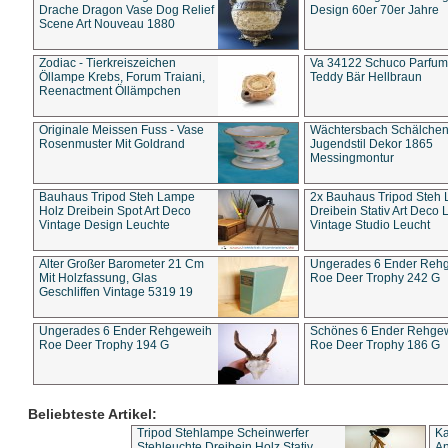
Drache Dragon Vase Dog Relief
Design 60er 70er Jahre
Scene Art Nouveau 1880
Zodiac - Tierkreiszeichen
Va 34122 Schuco Parfum 
Öllampe Krebs, Forum Traiani,
Teddy Bär Hellbraun
Reenactment Öllämpchen
Originale Meissen Fuss - Vase
Wächtersbach Schälche
Rosenmuster Mit Goldrand
Jugendstil Dekor 1865
Messingmontur
Bauhaus Tripod Steh Lampe
2x Bauhaus Tripod Steh
Holz Dreibein Spot Art Deco
Dreibein Stativ Art Deco L
Vintage Design Leuchte
Vintage Studio Leucht
Alter Großer Barometer 21 Cm
Ungerades 6 Ender Reh
Mit Holzfassung, Glas
Roe Deer Trophy 242 G
Geschliffen Vintage 5319 19
Ungerades 6 Ender Rehgeweih
Schönes 6 Ender Rehge
Roe Deer Trophy 194 G
Roe Deer Trophy 186 G
Beliebteste Artikel:
Tripod Stehlampe Scheinwerfer
Ka
Stehleuchte Dreibein Holz Stativ
An