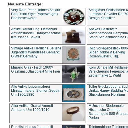
Neueste Einträge:
Very Rare Peter Holmes Selkirk
Sektgläser Sektschalen 
Paul Ysart Style Paperweight /
Luminarc Cavalier Rot 70
Briefbeschwerer
Design Klassiker
Antike Rarität Orig. Oesterwitz
Antikes Oesterwitz
Antriebsmodell Dampfmaschine
Antriebsmodell Dampfma
Kreisssäge Bakelit
Stand Schleifmaschine Ba
Vintage Antike Herrliche Seltene
R&b Vorlegebesteck 800
Jugendstil Wandfliese Gemarkt
Silber Robbe & Berking
G West Germany
Rosenmuster 6 Tlg.
Murano Glas - Fisch 1960?
Kpm Schale Mit Reklame
Glaskunst Glasobjekt Mille Fiori
Versicherung Feuersozitä
Zeptermarke 1. Wahl
Alte Antike Lupenmalerei
Toller Glücksbuddha Bu
Miniaturmalerei Signiert Seguin
Unikat Happy Buddha M
Um 1860/1880
Glücksbringer Holzfigur
Alter Antiker Granat Armreif
MÜnchner Biedermeier
Armband Um 1900/1910
Historische Ohrringe
Schaumgold 585 Granate 
Perlen
Rar Historismus Jugendstil
Telefonablage Telefonreg