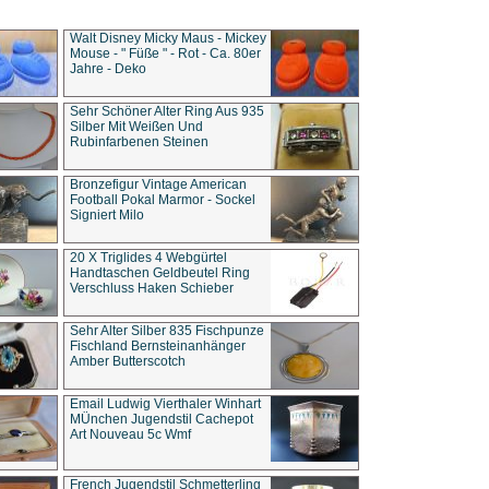
Walt Disney Micky Maus - Mickey
Mouse - " Füße " - Rot - Ca. 80er
Jahre - Deko
Sehr Schöner Alter Ring Aus 935
Silber Mit Weißen Und
Rubinfarbenen Steinen
Bronzefigur Vintage American
Football Pokal Marmor - Sockel
Signiert Milo
20 X Triglides 4 Webgürtel
Handtaschen Geldbeutel Ring
Verschluss Haken Schieber
Sehr Alter Silber 835 Fischpunze
Fischland Bernsteinanhänger
Amber Butterscotch
Email Ludwig Vierthaler Winhart
MÜnchen Jugendstil Cachepot
Art Nouveau 5c Wmf
French Jugendstil Schmetterling