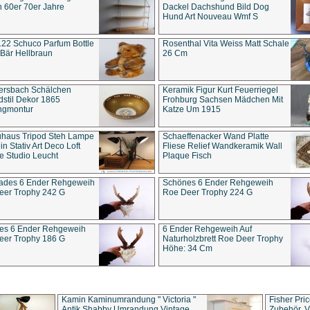
 60er 70er Jahre
Dackel Dachshund Bild Dog
Hund Art Nouveau Wmf S
22 Schuco Parfum Bottle
Rosenthal Vita Weiss Matt Schale
Bär Hellbraun
26 Cm
ersbach Schälchen
Keramik Figur Kurt Feuerriegel
stil Dekor 1865
Frohburg Sachsen Mädchen Mit
ngmontur
Katze Um 1915
uhaus Tripod Steh Lampe
Schaeffenacker Wand Platte
in Stativ Art Deco Loft
Fliese Relief Wandkeramik Wall
e Studio Leucht
Plaque Fisch
ades 6 Ender Rehgeweih
Schönes 6 Ender Rehgeweih
eer Trophy 242 G
Roe Deer Trophy 224 G
es 6 Ender Rehgeweih
6 Ender Rehgeweih Auf
eer Trophy 186 G
Naturholzbrett Roe Deer Trophy
Höhe: 34 Cm
Kamin Kaminumrandung " Victoria "
Fisher Pri
Antik Shabby Umrandung Vintage
Zubehör, V