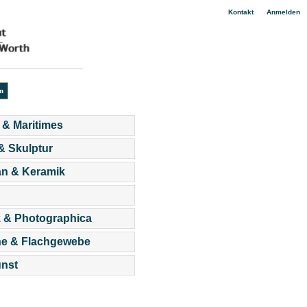
|
Kontakt
Anmelden
 & Maritimes
 & Skulptur
an & Keramik
 & Photographica
he & Flachgewebe
nst