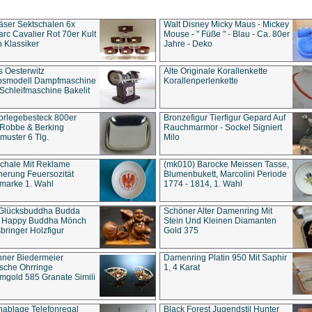
äser Sektschalen 6x
Walt Disney Micky Maus - Mickey
rc Cavalier Rot 70er Kult
Mouse - " Füße " - Blau - Ca. 80er
 Klassiker
Jahre - Deko
s Oesterwitz
Alte Originale Korallenkette
ebsmodell Dampfmaschine
Korallenperlenkette
Schleifmaschine Bakelit
rlegebesteck 800er
Bronzefigur Tierfigur Gepard Auf
 Robbe & Berking
Rauchmarmor - Sockel Signiert
uster 6 Tlg.
Milo
chale Mit Reklame
(mk010) Barocke Meissen Tasse,
herung Feuersozität
Blumenbukett, Marcolini Periode
marke 1. Wahl
1774 - 1814, 1. Wahl
 Glücksbuddha Budda
Schöner Alter Damenring Mit
t Happy Buddha Mönch
Stein Und Kleinen Diamanten
bringer Holzfigur
Gold 375
ner Biedermeier
Damenring Platin 950 Mit Saphir
ische Ohrringe
1, 4 Karat
gold 585 Granate Simili
nablage Telefonregal
Black Forest Jugendstil Hunter