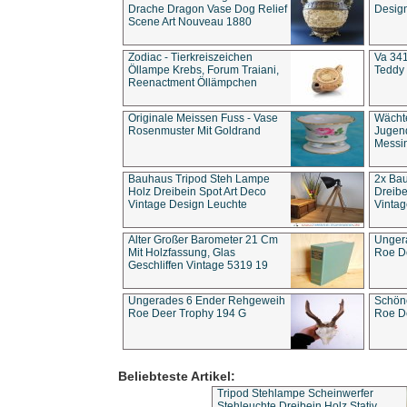
Drache Dragon Vase Dog Relief
Design
Scene Art Nouveau 1880
Zodiac - Tierkreiszeichen
Va 341
Öllampe Krebs, Forum Traiani,
Teddy 
Reenactment Öllämpchen
Originale Meissen Fuss - Vase
Wächt
Rosenmuster Mit Goldrand
Jugend
Messi
Bauhaus Tripod Steh Lampe
2x Ba
Holz Dreibein Spot Art Deco
Dreibe
Vintage Design Leuchte
Vintag
Alter Großer Barometer 21 Cm
Unger
Mit Holzfassung, Glas
Roe D
Geschliffen Vintage 5319 19
Ungerades 6 Ender Rehgeweih
Schön
Roe Deer Trophy 194 G
Roe D
Beliebteste Artikel:
Tripod Stehlampe Scheinwerfer
Stehleuchte Dreibein Holz Stativ