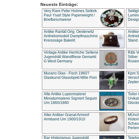
Neueste Einträge:
Very Rare Peter Holmes Selkirk
Sektgl
Paul Ysart Style Paperweight /
Lumina
Briefbeschwerer
Design
Antike Rarität Orig. Oesterwitz
Antike
Antriebsmodell Dampfmaschine
Antri
Kreisssäge Bakelit
Stand 
Vintage Antike Herrliche Seltene
R&b Vo
Jugendstil Wandfliese Gemarkt
Silber
G West Germany
Rosenm
Murano Glas - Fisch 1960?
Kpm S
Glaskunst Glasobjekt Mille Fiori
Versic
Zepter
Alte Antike Lupenmalerei
Toller
Miniaturmalerei Signiert Seguin
Unika
Um 1860/1880
Glücks
Alter Antiker Granat Armreif
MÜnch
Armband Um 1900/1910
Histor
Schaum
Perlen
Rar Historismus Jugendstil
Telefo