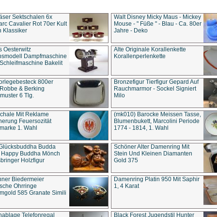
äser Sektschalen 6x
Walt Disney Micky Maus - Mickey
rc Cavalier Rot 70er Kult
Mouse - " Füße " - Blau - Ca. 80er
 Klassiker
Jahre - Deko
s Oesterwitz
Alte Originale Korallenkette
ebsmodell Dampfmaschine
Korallenperlenkette
Schleifmaschine Bakelit
rlegebesteck 800er
Bronzefigur Tierfigur Gepard Auf
 Robbe & Berking
Rauchmarmor - Sockel Signiert
uster 6 Tlg.
Milo
chale Mit Reklame
(mk010) Barocke Meissen Tasse,
herung Feuersozität
Blumenbukett, Marcolini Periode
marke 1. Wahl
1774 - 1814, 1. Wahl
 Glücksbuddha Budda
Schöner Alter Damenring Mit
t Happy Buddha Mönch
Stein Und Kleinen Diamanten
bringer Holzfigur
Gold 375
ner Biedermeier
Damenring Platin 950 Mit Saphir
ische Ohrringe
1, 4 Karat
gold 585 Granate Simili
nablage Telefonregal
Black Forest Jugendstil Hunter