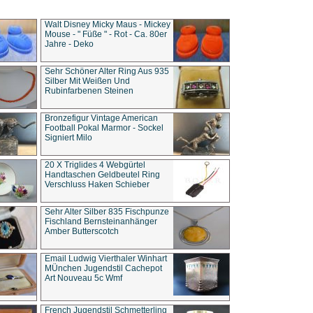
Walt Disney Micky Maus - Mickey
Mouse - " Füße " - Rot - Ca. 80er
Jahre - Deko
Sehr Schöner Alter Ring Aus 935
Silber Mit Weißen Und
Rubinfarbenen Steinen
Bronzefigur Vintage American
Football Pokal Marmor - Sockel
Signiert Milo
20 X Triglides 4 Webgürtel
Handtaschen Geldbeutel Ring
Verschluss Haken Schieber
Sehr Alter Silber 835 Fischpunze
Fischland Bernsteinanhänger
Amber Butterscotch
Email Ludwig Vierthaler Winhart
MÜnchen Jugendstil Cachepot
Art Nouveau 5c Wmf
French Jugendstil Schmetterling