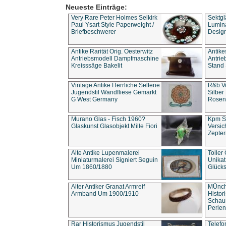
Neueste Einträge:
Very Rare Peter Holmes Selkirk
Sektgl
Paul Ysart Style Paperweight /
Lumina
Briefbeschwerer
Design
Antike Rarität Orig. Oesterwitz
Antike
Antriebsmodell Dampfmaschine
Antri
Kreisssäge Bakelit
Stand 
Vintage Antike Herrliche Seltene
R&b Vo
Jugendstil Wandfliese Gemarkt
Silber
G West Germany
Rosenm
Murano Glas - Fisch 1960?
Kpm S
Glaskunst Glasobjekt Mille Fiori
Versic
Zepter
Alte Antike Lupenmalerei
Toller
Miniaturmalerei Signiert Seguin
Unika
Um 1860/1880
Glücks
Alter Antiker Granat Armreif
MÜnch
Armband Um 1900/1910
Histor
Schaum
Perlen
Rar Historismus Jugendstil
Telefo