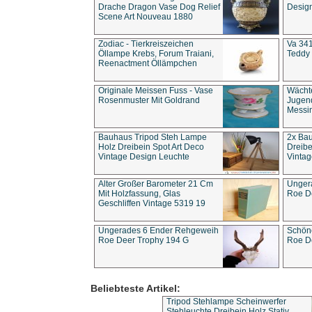
Drache Dragon Vase Dog Relief
Design
Scene Art Nouveau 1880
Zodiac - Tierkreiszeichen
Va 341
Öllampe Krebs, Forum Traiani,
Teddy 
Reenactment Öllämpchen
Originale Meissen Fuss - Vase
Wächt
Rosenmuster Mit Goldrand
Jugend
Messi
Bauhaus Tripod Steh Lampe
2x Ba
Holz Dreibein Spot Art Deco
Dreibe
Vintage Design Leuchte
Vintag
Alter Großer Barometer 21 Cm
Unger
Mit Holzfassung, Glas
Roe D
Geschliffen Vintage 5319 19
Ungerades 6 Ender Rehgeweih
Schön
Roe Deer Trophy 194 G
Roe D
Beliebteste Artikel:
Tripod Stehlampe Scheinwerfer
Stehleuchte Dreibein Holz Stativ