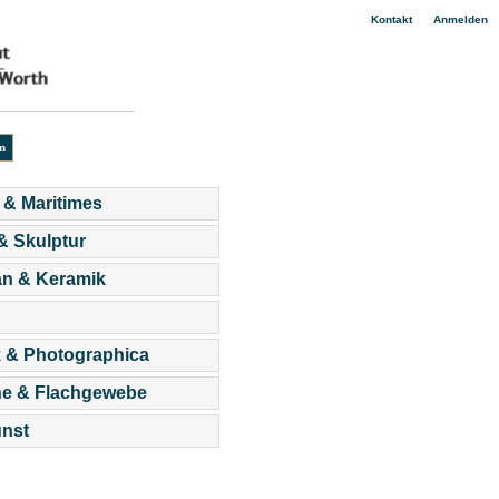
|
Kontakt
Anmelden
 & Maritimes
 & Skulptur
an & Keramik
 & Photographica
he & Flachgewebe
nst