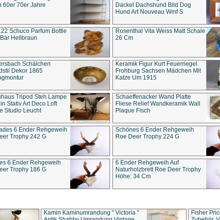
 60er 70er Jahre
Dackel Dachshund Bild Dog
Hund Art Nouveau Wmf S
22 Schuco Parfum Bottle
Rosenthal Vita Weiss Matt Schale
Bär Hellbraun
26 Cm
ersbach Schälchen
Keramik Figur Kurt Feuerriegel
stil Dekor 1865
Frohburg Sachsen Mädchen Mit
ngmontur
Katze Um 1915
uhaus Tripod Steh Lampe
Schaeffenacker Wand Platte
in Stativ Art Deco Loft
Fliese Relief Wandkeramik Wall
e Studio Leucht
Plaque Fisch
ades 6 Ender Rehgeweih
Schönes 6 Ender Rehgeweih
eer Trophy 242 G
Roe Deer Trophy 224 G
es 6 Ender Rehgeweih
6 Ender Rehgeweih Auf
eer Trophy 186 G
Naturholzbrett Roe Deer Trophy
Höhe: 34 Cm
Kamin Kaminumrandung " Victoria "
Fisher Pri
Antik Shabby Umrandung Vintage
Zubehör, V