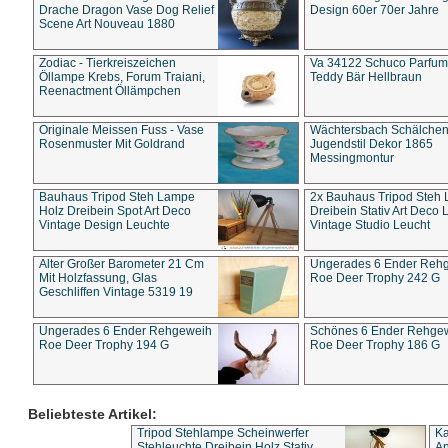
Drache Dragon Vase Dog Relief
Design 60er 70er Jahre
Scene Art Nouveau 1880
Zodiac - Tierkreiszeichen
Va 34122 Schuco Parfum 
Öllampe Krebs, Forum Traiani,
Teddy Bär Hellbraun
Reenactment Öllämpchen
Originale Meissen Fuss - Vase
Wächtersbach Schälche
Rosenmuster Mit Goldrand
Jugendstil Dekor 1865
Messingmontur
Bauhaus Tripod Steh Lampe
2x Bauhaus Tripod Steh
Holz Dreibein Spot Art Deco
Dreibein Stativ Art Deco L
Vintage Design Leuchte
Vintage Studio Leucht
Alter Großer Barometer 21 Cm
Ungerades 6 Ender Reh
Mit Holzfassung, Glas
Roe Deer Trophy 242 G
Geschliffen Vintage 5319 19
Ungerades 6 Ender Rehgeweih
Schönes 6 Ender Rehge
Roe Deer Trophy 194 G
Roe Deer Trophy 186 G
Beliebteste Artikel:
Tripod Stehlampe Scheinwerfer
Ka
Stehleuchte Dreibein Holz Stativ
An