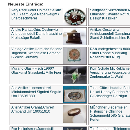
Neueste Einträge:
Very Rare Peter Holmes Selkirk
Sektgläser Sektschalen 
Paul Ysart Style Paperweight /
Luminarc Cavalier Rot 70
Briefbeschwerer
Design Klassiker
Antike Rarität Orig. Oesterwitz
Antikes Oesterwitz
Antriebsmodell Dampfmaschine
Antriebsmodell Dampfma
Kreisssäge Bakelit
Stand Schleifmaschine Ba
Vintage Antike Herrliche Seltene
R&b Vorlegebesteck 800
Jugendstil Wandfliese Gemarkt
Silber Robbe & Berking
G West Germany
Rosenmuster 6 Tlg.
Murano Glas - Fisch 1960?
Kpm Schale Mit Reklame
Glaskunst Glasobjekt Mille Fiori
Versicherung Feuersozitä
Zeptermarke 1. Wahl
Alte Antike Lupenmalerei
Toller Glücksbuddha Bu
Miniaturmalerei Signiert Seguin
Unikat Happy Buddha M
Um 1860/1880
Glücksbringer Holzfigur
Alter Antiker Granat Armreif
MÜnchner Biedermeier
Armband Um 1900/1910
Historische Ohrringe
Schaumgold 585 Granate 
Perlen
Rar Historismus Jugendstil
Telefonablage Telefonreg