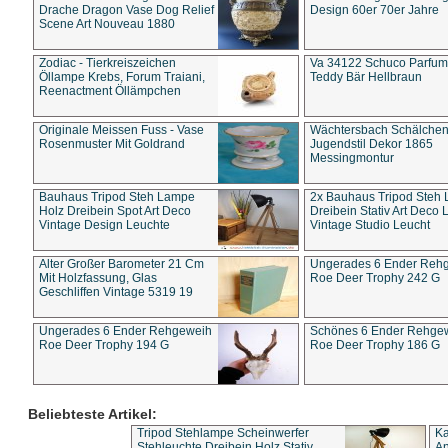
Drache Dragon Vase Dog Relief
Design 60er 70er Jahre
Scene Art Nouveau 1880
Zodiac - Tierkreiszeichen
Va 34122 Schuco Parfum 
Öllampe Krebs, Forum Traiani,
Teddy Bär Hellbraun
Reenactment Öllämpchen
Originale Meissen Fuss - Vase
Wächtersbach Schälche
Rosenmuster Mit Goldrand
Jugendstil Dekor 1865
Messingmontur
Bauhaus Tripod Steh Lampe
2x Bauhaus Tripod Steh
Holz Dreibein Spot Art Deco
Dreibein Stativ Art Deco L
Vintage Design Leuchte
Vintage Studio Leucht
Alter Großer Barometer 21 Cm
Ungerades 6 Ender Reh
Mit Holzfassung, Glas
Roe Deer Trophy 242 G
Geschliffen Vintage 5319 19
Ungerades 6 Ender Rehgeweih
Schönes 6 Ender Rehge
Roe Deer Trophy 194 G
Roe Deer Trophy 186 G
Beliebteste Artikel:
Tripod Stehlampe Scheinwerfer
Ka
Stehleuchte Dreibein Holz Stativ
An