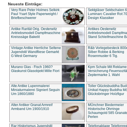
Neueste Einträge:
Very Rare Peter Holmes Selkirk
Sektgläser Sektschalen 
Paul Ysart Style Paperweight /
Luminarc Cavalier Rot 70
Briefbeschwerer
Design Klassiker
Antike Rarität Orig. Oesterwitz
Antikes Oesterwitz
Antriebsmodell Dampfmaschine
Antriebsmodell Dampfma
Kreisssäge Bakelit
Stand Schleifmaschine Ba
Vintage Antike Herrliche Seltene
R&b Vorlegebesteck 800
Jugendstil Wandfliese Gemarkt
Silber Robbe & Berking
G West Germany
Rosenmuster 6 Tlg.
Murano Glas - Fisch 1960?
Kpm Schale Mit Reklame
Glaskunst Glasobjekt Mille Fiori
Versicherung Feuersozitä
Zeptermarke 1. Wahl
Alte Antike Lupenmalerei
Toller Glücksbuddha Bu
Miniaturmalerei Signiert Seguin
Unikat Happy Buddha M
Um 1860/1880
Glücksbringer Holzfigur
Alter Antiker Granat Armreif
MÜnchner Biedermeier
Armband Um 1900/1910
Historische Ohrringe
Schaumgold 585 Granate 
Perlen
Rar Historismus Jugendstil
Telefonablage Telefonreg