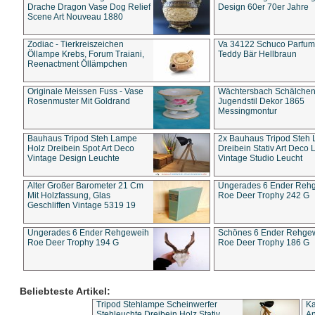
Drache Dragon Vase Dog Relief
Design 60er 70er Jahre
Scene Art Nouveau 1880
Zodiac - Tierkreiszeichen
Va 34122 Schuco Parfum 
Öllampe Krebs, Forum Traiani,
Teddy Bär Hellbraun
Reenactment Öllämpchen
Originale Meissen Fuss - Vase
Wächtersbach Schälche
Rosenmuster Mit Goldrand
Jugendstil Dekor 1865
Messingmontur
Bauhaus Tripod Steh Lampe
2x Bauhaus Tripod Steh
Holz Dreibein Spot Art Deco
Dreibein Stativ Art Deco L
Vintage Design Leuchte
Vintage Studio Leucht
Alter Großer Barometer 21 Cm
Ungerades 6 Ender Reh
Mit Holzfassung, Glas
Roe Deer Trophy 242 G
Geschliffen Vintage 5319 19
Ungerades 6 Ender Rehgeweih
Schönes 6 Ender Rehge
Roe Deer Trophy 194 G
Roe Deer Trophy 186 G
Beliebteste Artikel:
Tripod Stehlampe Scheinwerfer
Ka
Stehleuchte Dreibein Holz Stativ
An