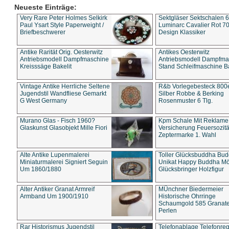
Neueste Einträge:
Very Rare Peter Holmes Selkirk
Sektgläser Sektschalen 
Paul Ysart Style Paperweight /
Luminarc Cavalier Rot 70
Briefbeschwerer
Design Klassiker
Antike Rarität Orig. Oesterwitz
Antikes Oesterwitz
Antriebsmodell Dampfmaschine
Antriebsmodell Dampfma
Kreisssäge Bakelit
Stand Schleifmaschine Ba
Vintage Antike Herrliche Seltene
R&b Vorlegebesteck 800
Jugendstil Wandfliese Gemarkt
Silber Robbe & Berking
G West Germany
Rosenmuster 6 Tlg.
Murano Glas - Fisch 1960?
Kpm Schale Mit Reklame
Glaskunst Glasobjekt Mille Fiori
Versicherung Feuersozitä
Zeptermarke 1. Wahl
Alte Antike Lupenmalerei
Toller Glücksbuddha Bu
Miniaturmalerei Signiert Seguin
Unikat Happy Buddha M
Um 1860/1880
Glücksbringer Holzfigur
Alter Antiker Granat Armreif
MÜnchner Biedermeier
Armband Um 1900/1910
Historische Ohrringe
Schaumgold 585 Granate 
Perlen
Rar Historismus Jugendstil
Telefonablage Telefonreg