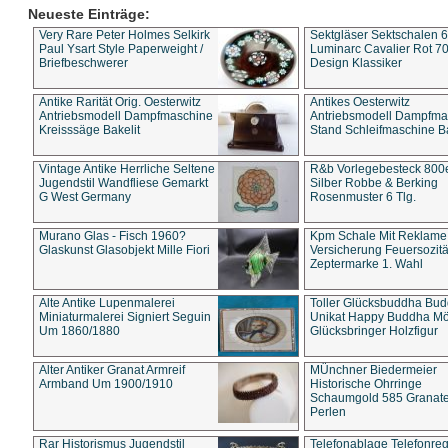
Neueste Einträge:
Very Rare Peter Holmes Selkirk
Sektgläser Sektschalen 
Paul Ysart Style Paperweight /
Luminarc Cavalier Rot 70
Briefbeschwerer
Design Klassiker
Antike Rarität Orig. Oesterwitz
Antikes Oesterwitz
Antriebsmodell Dampfmaschine
Antriebsmodell Dampfma
Kreisssäge Bakelit
Stand Schleifmaschine Ba
Vintage Antike Herrliche Seltene
R&b Vorlegebesteck 800
Jugendstil Wandfliese Gemarkt
Silber Robbe & Berking
G West Germany
Rosenmuster 6 Tlg.
Murano Glas - Fisch 1960?
Kpm Schale Mit Reklame
Glaskunst Glasobjekt Mille Fiori
Versicherung Feuersozitä
Zeptermarke 1. Wahl
Alte Antike Lupenmalerei
Toller Glücksbuddha Bu
Miniaturmalerei Signiert Seguin
Unikat Happy Buddha M
Um 1860/1880
Glücksbringer Holzfigur
Alter Antiker Granat Armreif
MÜnchner Biedermeier
Armband Um 1900/1910
Historische Ohrringe
Schaumgold 585 Granate 
Perlen
Rar Historismus Jugendstil
Telefonablage Telefonreg