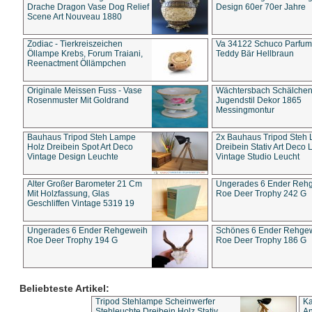
Drache Dragon Vase Dog Relief
Design 60er 70er Jahre
Scene Art Nouveau 1880
Zodiac - Tierkreiszeichen
Va 34122 Schuco Parfum 
Öllampe Krebs, Forum Traiani,
Teddy Bär Hellbraun
Reenactment Öllämpchen
Originale Meissen Fuss - Vase
Wächtersbach Schälche
Rosenmuster Mit Goldrand
Jugendstil Dekor 1865
Messingmontur
Bauhaus Tripod Steh Lampe
2x Bauhaus Tripod Steh
Holz Dreibein Spot Art Deco
Dreibein Stativ Art Deco L
Vintage Design Leuchte
Vintage Studio Leucht
Alter Großer Barometer 21 Cm
Ungerades 6 Ender Reh
Mit Holzfassung, Glas
Roe Deer Trophy 242 G
Geschliffen Vintage 5319 19
Ungerades 6 Ender Rehgeweih
Schönes 6 Ender Rehge
Roe Deer Trophy 194 G
Roe Deer Trophy 186 G
Beliebteste Artikel:
Tripod Stehlampe Scheinwerfer
Ka
Stehleuchte Dreibein Holz Stativ
An