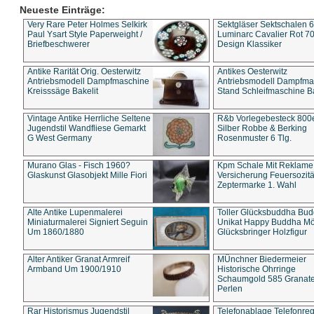
Neueste Einträge:
Very Rare Peter Holmes Selkirk
Sektgläser Sektschalen 
Paul Ysart Style Paperweight /
Luminarc Cavalier Rot 70
Briefbeschwerer
Design Klassiker
Antike Rarität Orig. Oesterwitz
Antikes Oesterwitz
Antriebsmodell Dampfmaschine
Antriebsmodell Dampfma
Kreisssäge Bakelit
Stand Schleifmaschine Ba
Vintage Antike Herrliche Seltene
R&b Vorlegebesteck 800
Jugendstil Wandfliese Gemarkt
Silber Robbe & Berking
G West Germany
Rosenmuster 6 Tlg.
Murano Glas - Fisch 1960?
Kpm Schale Mit Reklame
Glaskunst Glasobjekt Mille Fiori
Versicherung Feuersozitä
Zeptermarke 1. Wahl
Alte Antike Lupenmalerei
Toller Glücksbuddha Bu
Miniaturmalerei Signiert Seguin
Unikat Happy Buddha M
Um 1860/1880
Glücksbringer Holzfigur
Alter Antiker Granat Armreif
MÜnchner Biedermeier
Armband Um 1900/1910
Historische Ohrringe
Schaumgold 585 Granate 
Perlen
Rar Historismus Jugendstil
Telefonablage Telefonreg