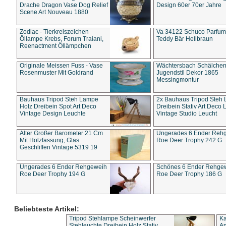
Drache Dragon Vase Dog Relief
Design 60er 70er Jahre
Scene Art Nouveau 1880
Zodiac - Tierkreiszeichen
Va 34122 Schuco Parfum 
Öllampe Krebs, Forum Traiani,
Teddy Bär Hellbraun
Reenactment Öllämpchen
Originale Meissen Fuss - Vase
Wächtersbach Schälche
Rosenmuster Mit Goldrand
Jugendstil Dekor 1865
Messingmontur
Bauhaus Tripod Steh Lampe
2x Bauhaus Tripod Steh
Holz Dreibein Spot Art Deco
Dreibein Stativ Art Deco L
Vintage Design Leuchte
Vintage Studio Leucht
Alter Großer Barometer 21 Cm
Ungerades 6 Ender Reh
Mit Holzfassung, Glas
Roe Deer Trophy 242 G
Geschliffen Vintage 5319 19
Ungerades 6 Ender Rehgeweih
Schönes 6 Ender Rehge
Roe Deer Trophy 194 G
Roe Deer Trophy 186 G
Beliebteste Artikel:
Tripod Stehlampe Scheinwerfer
Ka
Stehleuchte Dreibein Holz Stativ
An