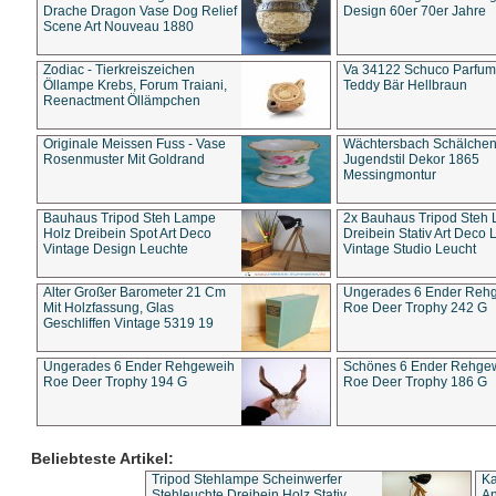
Drache Dragon Vase Dog Relief
Design 60er 70er Jahre
Scene Art Nouveau 1880
Zodiac - Tierkreiszeichen
Va 34122 Schuco Parfum 
Öllampe Krebs, Forum Traiani,
Teddy Bär Hellbraun
Reenactment Öllämpchen
Originale Meissen Fuss - Vase
Wächtersbach Schälche
Rosenmuster Mit Goldrand
Jugendstil Dekor 1865
Messingmontur
Bauhaus Tripod Steh Lampe
2x Bauhaus Tripod Steh
Holz Dreibein Spot Art Deco
Dreibein Stativ Art Deco L
Vintage Design Leuchte
Vintage Studio Leucht
Alter Großer Barometer 21 Cm
Ungerades 6 Ender Reh
Mit Holzfassung, Glas
Roe Deer Trophy 242 G
Geschliffen Vintage 5319 19
Ungerades 6 Ender Rehgeweih
Schönes 6 Ender Rehge
Roe Deer Trophy 194 G
Roe Deer Trophy 186 G
Beliebteste Artikel:
Tripod Stehlampe Scheinwerfer
Ka
Stehleuchte Dreibein Holz Stativ
An