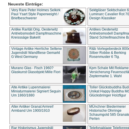
Neueste Einträge:
Very Rare Peter Holmes Selkirk
Sektgläser Sektschalen 
Paul Ysart Style Paperweight /
Luminarc Cavalier Rot 70
Briefbeschwerer
Design Klassiker
Antike Rarität Orig. Oesterwitz
Antikes Oesterwitz
Antriebsmodell Dampfmaschine
Antriebsmodell Dampfma
Kreisssäge Bakelit
Stand Schleifmaschine Ba
Vintage Antike Herrliche Seltene
R&b Vorlegebesteck 800
Jugendstil Wandfliese Gemarkt
Silber Robbe & Berking
G West Germany
Rosenmuster 6 Tlg.
Murano Glas - Fisch 1960?
Kpm Schale Mit Reklame
Glaskunst Glasobjekt Mille Fiori
Versicherung Feuersozitä
Zeptermarke 1. Wahl
Alte Antike Lupenmalerei
Toller Glücksbuddha Bu
Miniaturmalerei Signiert Seguin
Unikat Happy Buddha M
Um 1860/1880
Glücksbringer Holzfigur
Alter Antiker Granat Armreif
MÜnchner Biedermeier
Armband Um 1900/1910
Historische Ohrringe
Schaumgold 585 Granate 
Perlen
Rar Historismus Jugendstil
Telefonablage Telefonreg