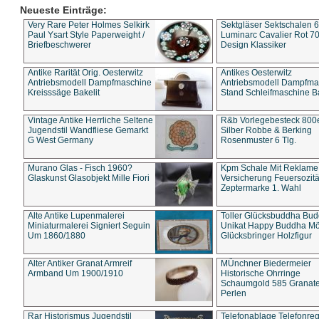
Neueste Einträge:
Very Rare Peter Holmes Selkirk
Sektgläser Sektschalen 
Paul Ysart Style Paperweight /
Luminarc Cavalier Rot 70
Briefbeschwerer
Design Klassiker
Antike Rarität Orig. Oesterwitz
Antikes Oesterwitz
Antriebsmodell Dampfmaschine
Antriebsmodell Dampfma
Kreisssäge Bakelit
Stand Schleifmaschine Ba
Vintage Antike Herrliche Seltene
R&b Vorlegebesteck 800
Jugendstil Wandfliese Gemarkt
Silber Robbe & Berking
G West Germany
Rosenmuster 6 Tlg.
Murano Glas - Fisch 1960?
Kpm Schale Mit Reklame
Glaskunst Glasobjekt Mille Fiori
Versicherung Feuersozitä
Zeptermarke 1. Wahl
Alte Antike Lupenmalerei
Toller Glücksbuddha Bu
Miniaturmalerei Signiert Seguin
Unikat Happy Buddha M
Um 1860/1880
Glücksbringer Holzfigur
Alter Antiker Granat Armreif
MÜnchner Biedermeier
Armband Um 1900/1910
Historische Ohrringe
Schaumgold 585 Granate 
Perlen
Rar Historismus Jugendstil
Telefonablage Telefonreg