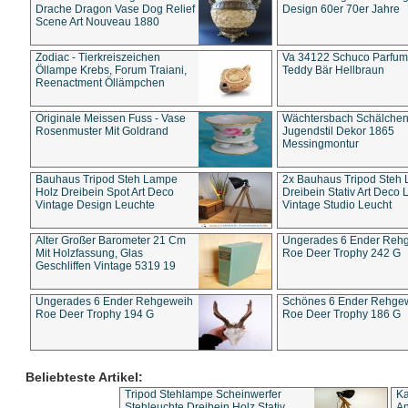
Drache Dragon Vase Dog Relief
Design 60er 70er Jahre
Scene Art Nouveau 1880
Zodiac - Tierkreiszeichen
Va 34122 Schuco Parfum 
Öllampe Krebs, Forum Traiani,
Teddy Bär Hellbraun
Reenactment Öllämpchen
Originale Meissen Fuss - Vase
Wächtersbach Schälche
Rosenmuster Mit Goldrand
Jugendstil Dekor 1865
Messingmontur
Bauhaus Tripod Steh Lampe
2x Bauhaus Tripod Steh
Holz Dreibein Spot Art Deco
Dreibein Stativ Art Deco L
Vintage Design Leuchte
Vintage Studio Leucht
Alter Großer Barometer 21 Cm
Ungerades 6 Ender Reh
Mit Holzfassung, Glas
Roe Deer Trophy 242 G
Geschliffen Vintage 5319 19
Ungerades 6 Ender Rehgeweih
Schönes 6 Ender Rehge
Roe Deer Trophy 194 G
Roe Deer Trophy 186 G
Beliebteste Artikel:
Tripod Stehlampe Scheinwerfer
Ka
Stehleuchte Dreibein Holz Stativ
An