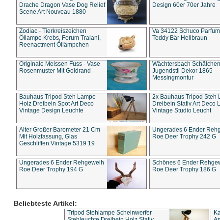
Drache Dragon Vase Dog Relief
Design 60er 70er Jahre
Scene Art Nouveau 1880
Zodiac - Tierkreiszeichen
Va 34122 Schuco Parfum 
Öllampe Krebs, Forum Traiani,
Teddy Bär Hellbraun
Reenactment Öllämpchen
Originale Meissen Fuss - Vase
Wächtersbach Schälche
Rosenmuster Mit Goldrand
Jugendstil Dekor 1865
Messingmontur
Bauhaus Tripod Steh Lampe
2x Bauhaus Tripod Steh
Holz Dreibein Spot Art Deco
Dreibein Stativ Art Deco L
Vintage Design Leuchte
Vintage Studio Leucht
Alter Großer Barometer 21 Cm
Ungerades 6 Ender Reh
Mit Holzfassung, Glas
Roe Deer Trophy 242 G
Geschliffen Vintage 5319 19
Ungerades 6 Ender Rehgeweih
Schönes 6 Ender Rehge
Roe Deer Trophy 194 G
Roe Deer Trophy 186 G
Beliebteste Artikel:
Tripod Stehlampe Scheinwerfer
Ka
Stehleuchte Dreibein Holz Stativ
An