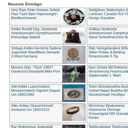
Neueste Einträge:
Very Rare Peter Holmes Selkirk
Sektgläser Sektschalen 
Paul Ysart Style Paperweight /
Luminarc Cavalier Rot 70
Briefbeschwerer
Design Klassiker
Antike Rarität Orig. Oesterwitz
Antikes Oesterwitz
Antriebsmodell Dampfmaschine
Antriebsmodell Dampfma
Kreisssäge Bakelit
Stand Schleifmaschine Ba
Vintage Antike Herrliche Seltene
R&b Vorlegebesteck 800
Jugendstil Wandfliese Gemarkt
Silber Robbe & Berking
G West Germany
Rosenmuster 6 Tlg.
Murano Glas - Fisch 1960?
Kpm Schale Mit Reklame
Glaskunst Glasobjekt Mille Fiori
Versicherung Feuersozitä
Zeptermarke 1. Wahl
Alte Antike Lupenmalerei
Toller Glücksbuddha Bu
Miniaturmalerei Signiert Seguin
Unikat Happy Buddha M
Um 1860/1880
Glücksbringer Holzfigur
Alter Antiker Granat Armreif
MÜnchner Biedermeier
Armband Um 1900/1910
Historische Ohrringe
Schaumgold 585 Granate 
Perlen
Rar Historismus Jugendstil
Telefonablage Telefonreg