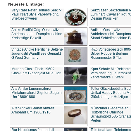
Neueste Einträge:
Very Rare Peter Holmes Selkirk
Sektgläser Sektschalen 
Paul Ysart Style Paperweight /
Luminarc Cavalier Rot 70
Briefbeschwerer
Design Klassiker
Antike Rarität Orig. Oesterwitz
Antikes Oesterwitz
Antriebsmodell Dampfmaschine
Antriebsmodell Dampfma
Kreisssäge Bakelit
Stand Schleifmaschine Ba
Vintage Antike Herrliche Seltene
R&b Vorlegebesteck 800
Jugendstil Wandfliese Gemarkt
Silber Robbe & Berking
G West Germany
Rosenmuster 6 Tlg.
Murano Glas - Fisch 1960?
Kpm Schale Mit Reklame
Glaskunst Glasobjekt Mille Fiori
Versicherung Feuersozitä
Zeptermarke 1. Wahl
Alte Antike Lupenmalerei
Toller Glücksbuddha Bu
Miniaturmalerei Signiert Seguin
Unikat Happy Buddha M
Um 1860/1880
Glücksbringer Holzfigur
Alter Antiker Granat Armreif
MÜnchner Biedermeier
Armband Um 1900/1910
Historische Ohrringe
Schaumgold 585 Granate 
Perlen
Rar Historismus Jugendstil
Telefonablage Telefonreg