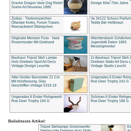
Drache Dragon Vase Dog Relief
Design 60er 70er Jahre
Scene Art Nouveau 1880
Zodiac - Tierkreiszeichen
Va 34122 Schuco Parfum 
Öllampe Krebs, Forum Traiani,
Teddy Bär Hellbraun
Reenactment Öllämpchen
Originale Meissen Fuss - Vase
Wächtersbach Schälche
Rosenmuster Mit Goldrand
Jugendstil Dekor 1865
Messingmontur
Bauhaus Tripod Steh Lampe
2x Bauhaus Tripod Steh
Holz Dreibein Spot Art Deco
Dreibein Stativ Art Deco L
Vintage Design Leuchte
Vintage Studio Leucht
Alter Großer Barometer 21 Cm
Ungerades 6 Ender Reh
Mit Holzfassung, Glas
Roe Deer Trophy 242 G
Geschliffen Vintage 5319 19
Ungerades 6 Ender Rehgeweih
Schönes 6 Ender Rehge
Roe Deer Trophy 194 G
Roe Deer Trophy 186 G
Beliebteste Artikel:
Tripod Stehlampe Scheinwerfer
Ka
Stehleuchte Dreibein Holz Stativ
An