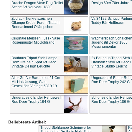
Drache Dragon Vase Dog Relief
Design 60er 70er Jahre
Scene Art Nouveau 1880
Zodiac - Tierkreiszeichen
Va 34122 Schuco Parfum 
Öllampe Krebs, Forum Traiani,
Teddy Bär Hellbraun
Reenactment Öllämpchen
Originale Meissen Fuss - Vase
Wächtersbach Schälche
Rosenmuster Mit Goldrand
Jugendstil Dekor 1865
Messingmontur
Bauhaus Tripod Steh Lampe
2x Bauhaus Tripod Steh
Holz Dreibein Spot Art Deco
Dreibein Stativ Art Deco L
Vintage Design Leuchte
Vintage Studio Leucht
Alter Großer Barometer 21 Cm
Ungerades 6 Ender Reh
Mit Holzfassung, Glas
Roe Deer Trophy 242 G
Geschliffen Vintage 5319 19
Ungerades 6 Ender Rehgeweih
Schönes 6 Ender Rehge
Roe Deer Trophy 194 G
Roe Deer Trophy 186 G
Beliebteste Artikel:
Tripod Stehlampe Scheinwerfer
Ka
Stehleuchte Dreibein Holz Stativ
An