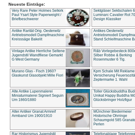
Neueste Einträge:
Very Rare Peter Holmes Selkirk
Sektgläser Sektschalen 
Paul Ysart Style Paperweight /
Luminarc Cavalier Rot 70
Briefbeschwerer
Design Klassiker
Antike Rarität Orig. Oesterwitz
Antikes Oesterwitz
Antriebsmodell Dampfmaschine
Antriebsmodell Dampfma
Kreisssäge Bakelit
Stand Schleifmaschine Ba
Vintage Antike Herrliche Seltene
R&b Vorlegebesteck 800
Jugendstil Wandfliese Gemarkt
Silber Robbe & Berking
G West Germany
Rosenmuster 6 Tlg.
Murano Glas - Fisch 1960?
Kpm Schale Mit Reklame
Glaskunst Glasobjekt Mille Fiori
Versicherung Feuersozitä
Zeptermarke 1. Wahl
Alte Antike Lupenmalerei
Toller Glücksbuddha Bu
Miniaturmalerei Signiert Seguin
Unikat Happy Buddha M
Um 1860/1880
Glücksbringer Holzfigur
Alter Antiker Granat Armreif
MÜnchner Biedermeier
Armband Um 1900/1910
Historische Ohrringe
Schaumgold 585 Granate 
Perlen
Rar Historismus Jugendstil
Telefonablage Telefonreg