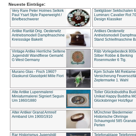
Neueste Einträge:
Very Rare Peter Holmes Selkirk
Sektgläser Sektschalen 
Paul Ysart Style Paperweight /
Luminarc Cavalier Rot 70
Briefbeschwerer
Design Klassiker
Antike Rarität Orig. Oesterwitz
Antikes Oesterwitz
Antriebsmodell Dampfmaschine
Antriebsmodell Dampfma
Kreisssäge Bakelit
Stand Schleifmaschine Ba
Vintage Antike Herrliche Seltene
R&b Vorlegebesteck 800
Jugendstil Wandfliese Gemarkt
Silber Robbe & Berking
G West Germany
Rosenmuster 6 Tlg.
Murano Glas - Fisch 1960?
Kpm Schale Mit Reklame
Glaskunst Glasobjekt Mille Fiori
Versicherung Feuersozitä
Zeptermarke 1. Wahl
Alte Antike Lupenmalerei
Toller Glücksbuddha Bu
Miniaturmalerei Signiert Seguin
Unikat Happy Buddha M
Um 1860/1880
Glücksbringer Holzfigur
Alter Antiker Granat Armreif
MÜnchner Biedermeier
Armband Um 1900/1910
Historische Ohrringe
Schaumgold 585 Granate 
Perlen
Rar Historismus Jugendstil
Telefonablage Telefonreg