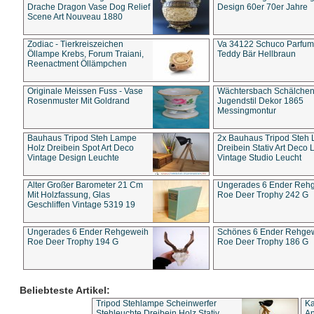
Drache Dragon Vase Dog Relief
Design 60er 70er Jahre
Scene Art Nouveau 1880
Zodiac - Tierkreiszeichen
Va 34122 Schuco Parfum 
Öllampe Krebs, Forum Traiani,
Teddy Bär Hellbraun
Reenactment Öllämpchen
Originale Meissen Fuss - Vase
Wächtersbach Schälche
Rosenmuster Mit Goldrand
Jugendstil Dekor 1865
Messingmontur
Bauhaus Tripod Steh Lampe
2x Bauhaus Tripod Steh
Holz Dreibein Spot Art Deco
Dreibein Stativ Art Deco L
Vintage Design Leuchte
Vintage Studio Leucht
Alter Großer Barometer 21 Cm
Ungerades 6 Ender Reh
Mit Holzfassung, Glas
Roe Deer Trophy 242 G
Geschliffen Vintage 5319 19
Ungerades 6 Ender Rehgeweih
Schönes 6 Ender Rehge
Roe Deer Trophy 194 G
Roe Deer Trophy 186 G
Beliebteste Artikel:
Tripod Stehlampe Scheinwerfer
Ka
Stehleuchte Dreibein Holz Stativ
An