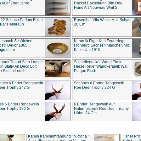
 60er 70er Jahre
Dackel Dachshund Bild Dog
Hund Art Nouveau Wmf S
22 Schuco Parfum Bottle
Rosenthal Vita Weiss Matt Schale
Bär Hellbraun
26 Cm
ersbach Schälchen
Keramik Figur Kurt Feuerriegel
stil Dekor 1865
Frohburg Sachsen Mädchen Mit
ngmontur
Katze Um 1915
uhaus Tripod Steh Lampe
Schaeffenacker Wand Platte
in Stativ Art Deco Loft
Fliese Relief Wandkeramik Wall
e Studio Leucht
Plaque Fisch
ades 6 Ender Rehgeweih
Schönes 6 Ender Rehgeweih
eer Trophy 242 G
Roe Deer Trophy 224 G
es 6 Ender Rehgeweih
6 Ender Rehgeweih Auf
eer Trophy 186 G
Naturholzbrett Roe Deer Trophy
Höhe: 34 Cm
Kamin Kaminumrandung " Victoria "
Fisher Pri
Antik Shabby Umrandung Vintage
Zubehör, V