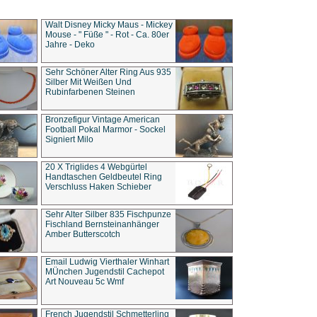
Walt Disney Micky Maus - Mickey
Mouse - " Füße " - Rot - Ca. 80er
Jahre - Deko
Sehr Schöner Alter Ring Aus 935
Silber Mit Weißen Und
Rubinfarbenen Steinen
Bronzefigur Vintage American
Football Pokal Marmor - Sockel
Signiert Milo
20 X Triglides 4 Webgürtel
Handtaschen Geldbeutel Ring
Verschluss Haken Schieber
Sehr Alter Silber 835 Fischpunze
Fischland Bernsteinanhänger
Amber Butterscotch
Email Ludwig Vierthaler Winhart
MÜnchen Jugendstil Cachepot
Art Nouveau 5c Wmf
French Jugendstil Schmetterling