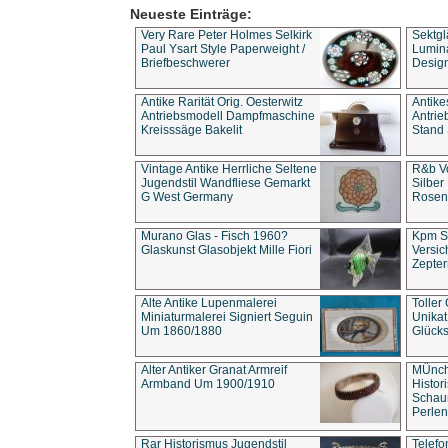
Neueste Einträge:
Very Rare Peter Holmes Selkirk
Sektgl
Paul Ysart Style Paperweight /
Lumina
Briefbeschwerer
Design
Antike Rarität Orig. Oesterwitz
Antike
Antriebsmodell Dampfmaschine
Antri
Kreisssäge Bakelit
Stand 
Vintage Antike Herrliche Seltene
R&b Vo
Jugendstil Wandfliese Gemarkt
Silber
G West Germany
Rosenm
Murano Glas - Fisch 1960?
Kpm S
Glaskunst Glasobjekt Mille Fiori
Versic
Zepter
Alte Antike Lupenmalerei
Toller
Miniaturmalerei Signiert Seguin
Unika
Um 1860/1880
Glücks
Alter Antiker Granat Armreif
MÜnch
Armband Um 1900/1910
Histor
Schaum
Perlen
Rar Historismus Jugendstil
Telefo