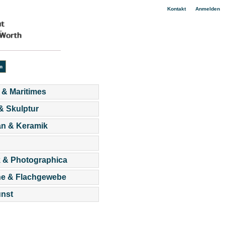
|
Kontakt
Anmelden
 & Maritimes
 & Skulptur
an & Keramik
 & Photographica
he & Flachgewebe
nst