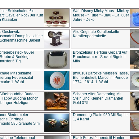
äser Sektschalen 6x
Walt Disney Micky Maus - Mickey
rc Cavalier Rot 70er Kult
Mouse - " Füße " - Blau - Ca. 80er
 Klassiker
Jahre - Deko
s Oesterwitz
Alte Originale Korallenkette
ebsmodell Dampfmaschine
Korallenperlenkette
Schleifmaschine Bakelit
rlegebesteck 800er
Bronzefigur Tierfigur Gepard Auf
 Robbe & Berking
Rauchmarmor - Sockel Signiert
uster 6 Tlg.
Milo
chale Mit Reklame
(mk010) Barocke Meissen Tasse,
herung Feuersozität
Blumenbukett, Marcolini Periode
marke 1. Wahl
1774 - 1814, 1. Wahl
 Glücksbuddha Budda
Schöner Alter Damenring Mit
t Happy Buddha Mönch
Stein Und Kleinen Diamanten
bringer Holzfigur
Gold 375
ner Biedermeier
Damenring Platin 950 Mit Saphir
ische Ohrringe
1, 4 Karat
gold 585 Granate Simili
nablage Telefonregal
Black Forest Jugendstil Hunter