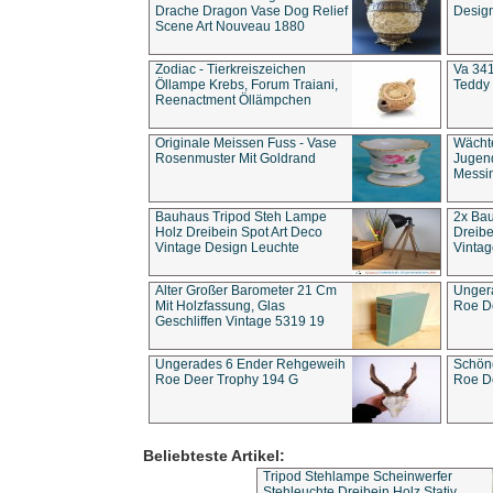
Drache Dragon Vase Dog Relief
Design
Scene Art Nouveau 1880
Zodiac - Tierkreiszeichen
Va 341
Öllampe Krebs, Forum Traiani,
Teddy 
Reenactment Öllämpchen
Originale Meissen Fuss - Vase
Wächt
Rosenmuster Mit Goldrand
Jugend
Messi
Bauhaus Tripod Steh Lampe
2x Ba
Holz Dreibein Spot Art Deco
Dreibe
Vintage Design Leuchte
Vintag
Alter Großer Barometer 21 Cm
Unger
Mit Holzfassung, Glas
Roe D
Geschliffen Vintage 5319 19
Ungerades 6 Ender Rehgeweih
Schön
Roe Deer Trophy 194 G
Roe D
Beliebteste Artikel:
Tripod Stehlampe Scheinwerfer
Stehleuchte Dreibein Holz Stativ