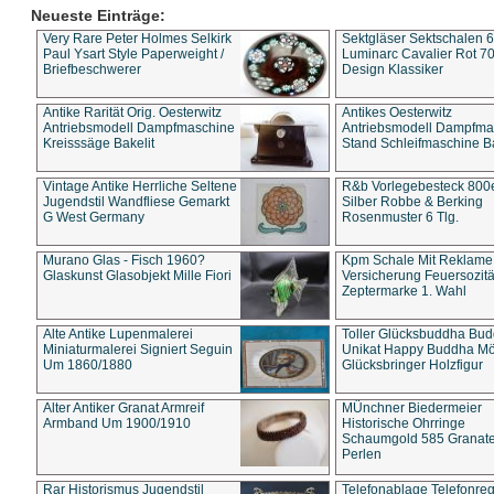
Neueste Einträge:
Very Rare Peter Holmes Selkirk
Sektgläser Sektschalen 
Paul Ysart Style Paperweight /
Luminarc Cavalier Rot 70
Briefbeschwerer
Design Klassiker
Antike Rarität Orig. Oesterwitz
Antikes Oesterwitz
Antriebsmodell Dampfmaschine
Antriebsmodell Dampfma
Kreisssäge Bakelit
Stand Schleifmaschine Ba
Vintage Antike Herrliche Seltene
R&b Vorlegebesteck 800
Jugendstil Wandfliese Gemarkt
Silber Robbe & Berking
G West Germany
Rosenmuster 6 Tlg.
Murano Glas - Fisch 1960?
Kpm Schale Mit Reklame
Glaskunst Glasobjekt Mille Fiori
Versicherung Feuersozitä
Zeptermarke 1. Wahl
Alte Antike Lupenmalerei
Toller Glücksbuddha Bu
Miniaturmalerei Signiert Seguin
Unikat Happy Buddha M
Um 1860/1880
Glücksbringer Holzfigur
Alter Antiker Granat Armreif
MÜnchner Biedermeier
Armband Um 1900/1910
Historische Ohrringe
Schaumgold 585 Granate 
Perlen
Rar Historismus Jugendstil
Telefonablage Telefonreg