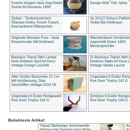
Drache Dragon Vase Dog Relief
Design 60er 70er Jahre
Scene Art Nouveau 1880
Zodiac - Tierkreiszeichen
Va 34122 Schuco Parfum 
Öllampe Krebs, Forum Traiani,
Teddy Bär Hellbraun
Reenactment Öllämpchen
Originale Meissen Fuss - Vase
Wächtersbach Schälche
Rosenmuster Mit Goldrand
Jugendstil Dekor 1865
Messingmontur
Bauhaus Tripod Steh Lampe
2x Bauhaus Tripod Steh
Holz Dreibein Spot Art Deco
Dreibein Stativ Art Deco L
Vintage Design Leuchte
Vintage Studio Leucht
Alter Großer Barometer 21 Cm
Ungerades 6 Ender Reh
Mit Holzfassung, Glas
Roe Deer Trophy 242 G
Geschliffen Vintage 5319 19
Ungerades 6 Ender Rehgeweih
Schönes 6 Ender Rehge
Roe Deer Trophy 194 G
Roe Deer Trophy 186 G
Beliebteste Artikel:
Tripod Stehlampe Scheinwerfer
Ka
Stehleuchte Dreibein Holz Stativ
An