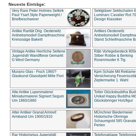
Neueste Einträge:
Very Rare Peter Holmes Selkirk
Sektgläser Sektschalen 
Paul Ysart Style Paperweight /
Luminarc Cavalier Rot 70
Briefbeschwerer
Design Klassiker
Antike Rarität Orig. Oesterwitz
Antikes Oesterwitz
Antriebsmodell Dampfmaschine
Antriebsmodell Dampfma
Kreisssäge Bakelit
Stand Schleifmaschine Ba
Vintage Antike Herrliche Seltene
R&b Vorlegebesteck 800
Jugendstil Wandfliese Gemarkt
Silber Robbe & Berking
G West Germany
Rosenmuster 6 Tlg.
Murano Glas - Fisch 1960?
Kpm Schale Mit Reklame
Glaskunst Glasobjekt Mille Fiori
Versicherung Feuersozitä
Zeptermarke 1. Wahl
Alte Antike Lupenmalerei
Toller Glücksbuddha Bu
Miniaturmalerei Signiert Seguin
Unikat Happy Buddha M
Um 1860/1880
Glücksbringer Holzfigur
Alter Antiker Granat Armreif
MÜnchner Biedermeier
Armband Um 1900/1910
Historische Ohrringe
Schaumgold 585 Granate 
Perlen
Rar Historismus Jugendstil
Telefonablage Telefonreg