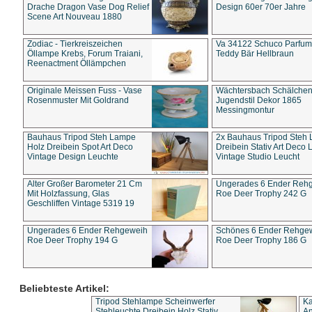
Drache Dragon Vase Dog Relief
Design 60er 70er Jahre
Scene Art Nouveau 1880
Zodiac - Tierkreiszeichen
Va 34122 Schuco Parfum 
Öllampe Krebs, Forum Traiani,
Teddy Bär Hellbraun
Reenactment Öllämpchen
Originale Meissen Fuss - Vase
Wächtersbach Schälche
Rosenmuster Mit Goldrand
Jugendstil Dekor 1865
Messingmontur
Bauhaus Tripod Steh Lampe
2x Bauhaus Tripod Steh
Holz Dreibein Spot Art Deco
Dreibein Stativ Art Deco L
Vintage Design Leuchte
Vintage Studio Leucht
Alter Großer Barometer 21 Cm
Ungerades 6 Ender Reh
Mit Holzfassung, Glas
Roe Deer Trophy 242 G
Geschliffen Vintage 5319 19
Ungerades 6 Ender Rehgeweih
Schönes 6 Ender Rehge
Roe Deer Trophy 194 G
Roe Deer Trophy 186 G
Beliebteste Artikel:
Tripod Stehlampe Scheinwerfer
Ka
Stehleuchte Dreibein Holz Stativ
An