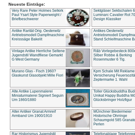
Neueste Einträge:
Very Rare Peter Holmes Selkirk
Sektgläser Sektschalen 
Paul Ysart Style Paperweight /
Luminarc Cavalier Rot 70
Briefbeschwerer
Design Klassiker
Antike Rarität Orig. Oesterwitz
Antikes Oesterwitz
Antriebsmodell Dampfmaschine
Antriebsmodell Dampfma
Kreisssäge Bakelit
Stand Schleifmaschine Ba
Vintage Antike Herrliche Seltene
R&b Vorlegebesteck 800
Jugendstil Wandfliese Gemarkt
Silber Robbe & Berking
G West Germany
Rosenmuster 6 Tlg.
Murano Glas - Fisch 1960?
Kpm Schale Mit Reklame
Glaskunst Glasobjekt Mille Fiori
Versicherung Feuersozitä
Zeptermarke 1. Wahl
Alte Antike Lupenmalerei
Toller Glücksbuddha Bu
Miniaturmalerei Signiert Seguin
Unikat Happy Buddha M
Um 1860/1880
Glücksbringer Holzfigur
Alter Antiker Granat Armreif
MÜnchner Biedermeier
Armband Um 1900/1910
Historische Ohrringe
Schaumgold 585 Granate 
Perlen
Rar Historismus Jugendstil
Telefonablage Telefonreg