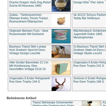
Drache Dragon Vase Dog Relief
Design 60er 70er Jahre
Scene Art Nouveau 1880
Zodiac - Tierkreiszeichen
Va 34122 Schuco Parfum 
Öllampe Krebs, Forum Traiani,
Teddy Bär Hellbraun
Reenactment Öllämpchen
Originale Meissen Fuss - Vase
Wächtersbach Schälche
Rosenmuster Mit Goldrand
Jugendstil Dekor 1865
Messingmontur
Bauhaus Tripod Steh Lampe
2x Bauhaus Tripod Steh
Holz Dreibein Spot Art Deco
Dreibein Stativ Art Deco L
Vintage Design Leuchte
Vintage Studio Leucht
Alter Großer Barometer 21 Cm
Ungerades 6 Ender Reh
Mit Holzfassung, Glas
Roe Deer Trophy 242 G
Geschliffen Vintage 5319 19
Ungerades 6 Ender Rehgeweih
Schönes 6 Ender Rehge
Roe Deer Trophy 194 G
Roe Deer Trophy 186 G
Beliebteste Artikel:
Tripod Stehlampe Scheinwerfer
Ka
Stehleuchte Dreibein Holz Stativ
An