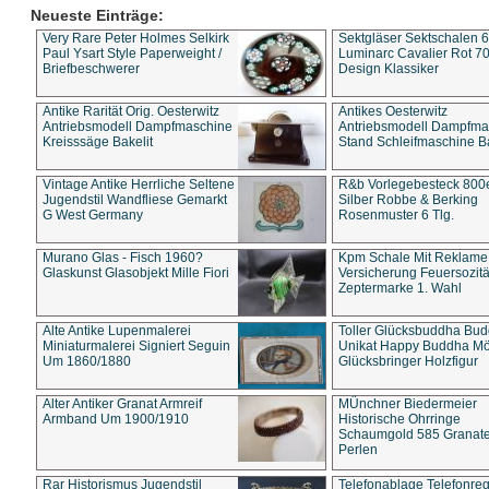
Neueste Einträge:
Very Rare Peter Holmes Selkirk
Sektgläser Sektschalen 
Paul Ysart Style Paperweight /
Luminarc Cavalier Rot 70
Briefbeschwerer
Design Klassiker
Antike Rarität Orig. Oesterwitz
Antikes Oesterwitz
Antriebsmodell Dampfmaschine
Antriebsmodell Dampfma
Kreisssäge Bakelit
Stand Schleifmaschine Ba
Vintage Antike Herrliche Seltene
R&b Vorlegebesteck 800
Jugendstil Wandfliese Gemarkt
Silber Robbe & Berking
G West Germany
Rosenmuster 6 Tlg.
Murano Glas - Fisch 1960?
Kpm Schale Mit Reklame
Glaskunst Glasobjekt Mille Fiori
Versicherung Feuersozitä
Zeptermarke 1. Wahl
Alte Antike Lupenmalerei
Toller Glücksbuddha Bu
Miniaturmalerei Signiert Seguin
Unikat Happy Buddha M
Um 1860/1880
Glücksbringer Holzfigur
Alter Antiker Granat Armreif
MÜnchner Biedermeier
Armband Um 1900/1910
Historische Ohrringe
Schaumgold 585 Granate 
Perlen
Rar Historismus Jugendstil
Telefonablage Telefonreg