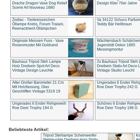
Drache Dragon Vase Dog Relief
Design 60er 70er Jahre
Scene Art Nouveau 1880
Zodiac - Tierkreiszeichen
Va 34122 Schuco Parfum 
Öllampe Krebs, Forum Traiani,
Teddy Bär Hellbraun
Reenactment Öllämpchen
Originale Meissen Fuss - Vase
Wächtersbach Schälche
Rosenmuster Mit Goldrand
Jugendstil Dekor 1865
Messingmontur
Bauhaus Tripod Steh Lampe
2x Bauhaus Tripod Steh
Holz Dreibein Spot Art Deco
Dreibein Stativ Art Deco L
Vintage Design Leuchte
Vintage Studio Leucht
Alter Großer Barometer 21 Cm
Ungerades 6 Ender Reh
Mit Holzfassung, Glas
Roe Deer Trophy 242 G
Geschliffen Vintage 5319 19
Ungerades 6 Ender Rehgeweih
Schönes 6 Ender Rehge
Roe Deer Trophy 194 G
Roe Deer Trophy 186 G
Beliebteste Artikel:
Tripod Stehlampe Scheinwerfer
Ka
Stehleuchte Dreibein Holz Stativ
An