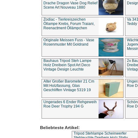
Drache Dragon Vase Dog Relief
Design
Scene Art Nouveau 1880
Zodiac - Tierkreiszeichen
Va 341
Öllampe Krebs, Forum Traiani,
Teddy 
Reenactment Öllämpchen
Originale Meissen Fuss - Vase
Wächt
Rosenmuster Mit Goldrand
Jugend
Messi
Bauhaus Tripod Steh Lampe
2x Ba
Holz Dreibein Spot Art Deco
Dreibe
Vintage Design Leuchte
Vintag
Alter Großer Barometer 21 Cm
Unger
Mit Holzfassung, Glas
Roe D
Geschliffen Vintage 5319 19
Ungerades 6 Ender Rehgeweih
Schön
Roe Deer Trophy 194 G
Roe D
Beliebteste Artikel:
Tripod Stehlampe Scheinwerfer
Stehleuchte Dreibein Holz Stativ