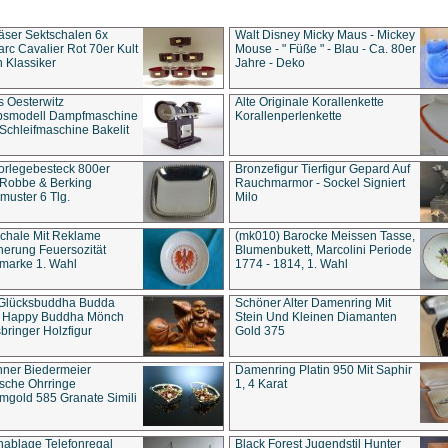
äser Sektschalen 6x
Walt Disney Micky Maus - Mickey
rc Cavalier Rot 70er Kult
Mouse - " Füße " - Blau - Ca. 80er
 Klassiker
Jahre - Deko
s Oesterwitz
Alte Originale Korallenkette
ebsmodell Dampfmaschine
Korallenperlenkette
Schleifmaschine Bakelit
rlegebesteck 800er
Bronzefigur Tierfigur Gepard Auf
 Robbe & Berking
Rauchmarmor - Sockel Signiert
uster 6 Tlg.
Milo
chale Mit Reklame
(mk010) Barocke Meissen Tasse,
herung Feuersozität
Blumenbukett, Marcolini Periode
marke 1. Wahl
1774 - 1814, 1. Wahl
 Glücksbuddha Budda
Schöner Alter Damenring Mit
t Happy Buddha Mönch
Stein Und Kleinen Diamanten
bringer Holzfigur
Gold 375
ner Biedermeier
Damenring Platin 950 Mit Saphir
ische Ohrringe
1, 4 Karat
gold 585 Granate Simili
nablage Telefonregal
Black Forest Jugendstil Hunter