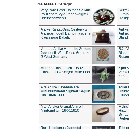
Neueste Einträge:
Very Rare Peter Holmes Selkirk
Sektgl
Paul Ysart Style Paperweight /
Lumina
Briefbeschwerer
Design
Antike Rarität Orig. Oesterwitz
Antike
Antriebsmodell Dampfmaschine
Antri
Kreisssäge Bakelit
Stand 
Vintage Antike Herrliche Seltene
R&b Vo
Jugendstil Wandfliese Gemarkt
Silber
G West Germany
Rosenm
Murano Glas - Fisch 1960?
Kpm S
Glaskunst Glasobjekt Mille Fiori
Versic
Zepter
Alte Antike Lupenmalerei
Toller
Miniaturmalerei Signiert Seguin
Unika
Um 1860/1880
Glücks
Alter Antiker Granat Armreif
MÜnch
Armband Um 1900/1910
Histor
Schaum
Perlen
Rar Historismus Jugendstil
Telefo