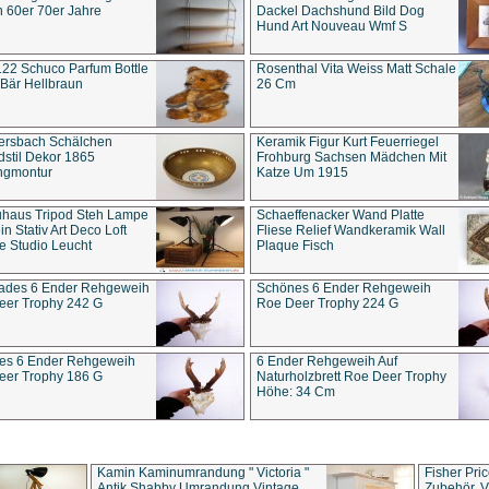
 60er 70er Jahre
Dackel Dachshund Bild Dog
Hund Art Nouveau Wmf S
22 Schuco Parfum Bottle
Rosenthal Vita Weiss Matt Schale
Bär Hellbraun
26 Cm
ersbach Schälchen
Keramik Figur Kurt Feuerriegel
stil Dekor 1865
Frohburg Sachsen Mädchen Mit
ngmontur
Katze Um 1915
uhaus Tripod Steh Lampe
Schaeffenacker Wand Platte
in Stativ Art Deco Loft
Fliese Relief Wandkeramik Wall
e Studio Leucht
Plaque Fisch
ades 6 Ender Rehgeweih
Schönes 6 Ender Rehgeweih
eer Trophy 242 G
Roe Deer Trophy 224 G
es 6 Ender Rehgeweih
6 Ender Rehgeweih Auf
eer Trophy 186 G
Naturholzbrett Roe Deer Trophy
Höhe: 34 Cm
Kamin Kaminumrandung " Victoria "
Fisher Pri
Antik Shabby Umrandung Vintage
Zubehör, V