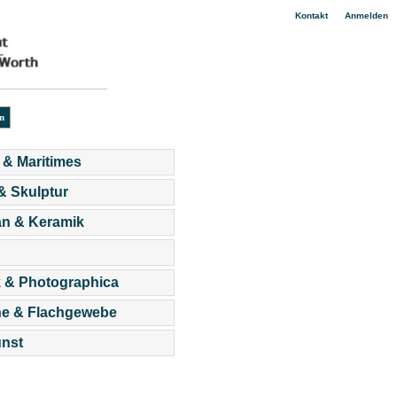
|
Kontakt
Anmelden
 & Maritimes
 & Skulptur
an & Keramik
 & Photographica
he & Flachgewebe
nst