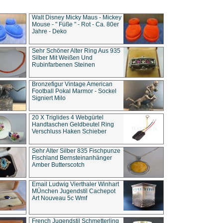
Walt Disney Micky Maus - Mickey
Mouse - " Füße " - Rot - Ca. 80er
Jahre - Deko
Sehr Schöner Alter Ring Aus 935
Silber Mit Weißen Und
Rubinfarbenen Steinen
Bronzefigur Vintage American
Football Pokal Marmor - Sockel
Signiert Milo
20 X Triglides 4 Webgürtel
Handtaschen Geldbeutel Ring
Verschluss Haken Schieber
Sehr Alter Silber 835 Fischpunze
Fischland Bernsteinanhänger
Amber Butterscotch
Email Ludwig Vierthaler Winhart
MÜnchen Jugendstil Cachepot
Art Nouveau 5c Wmf
French Jugendstil Schmetterling