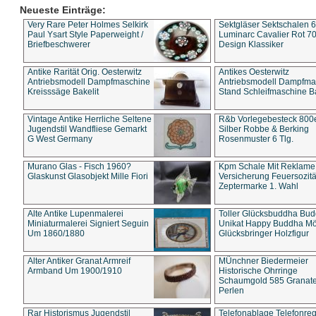
Neueste Einträge:
Very Rare Peter Holmes Selkirk
Sektgläser Sektschalen 
Paul Ysart Style Paperweight /
Luminarc Cavalier Rot 70
Briefbeschwerer
Design Klassiker
Antike Rarität Orig. Oesterwitz
Antikes Oesterwitz
Antriebsmodell Dampfmaschine
Antriebsmodell Dampfma
Kreisssäge Bakelit
Stand Schleifmaschine Ba
Vintage Antike Herrliche Seltene
R&b Vorlegebesteck 800
Jugendstil Wandfliese Gemarkt
Silber Robbe & Berking
G West Germany
Rosenmuster 6 Tlg.
Murano Glas - Fisch 1960?
Kpm Schale Mit Reklame
Glaskunst Glasobjekt Mille Fiori
Versicherung Feuersozitä
Zeptermarke 1. Wahl
Alte Antike Lupenmalerei
Toller Glücksbuddha Bu
Miniaturmalerei Signiert Seguin
Unikat Happy Buddha M
Um 1860/1880
Glücksbringer Holzfigur
Alter Antiker Granat Armreif
MÜnchner Biedermeier
Armband Um 1900/1910
Historische Ohrringe
Schaumgold 585 Granate 
Perlen
Rar Historismus Jugendstil
Telefonablage Telefonreg