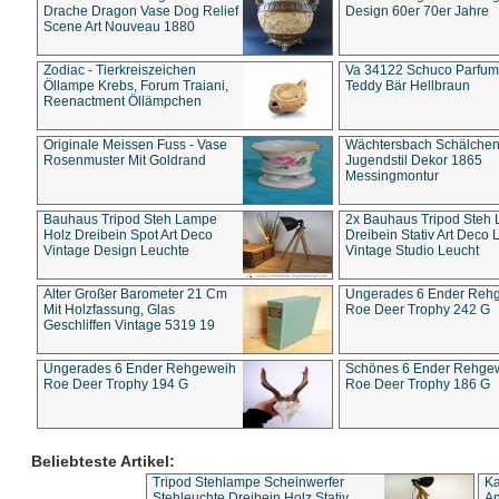
Drache Dragon Vase Dog Relief
Design 60er 70er Jahre
Scene Art Nouveau 1880
Zodiac - Tierkreiszeichen
Va 34122 Schuco Parfum 
Öllampe Krebs, Forum Traiani,
Teddy Bär Hellbraun
Reenactment Öllämpchen
Originale Meissen Fuss - Vase
Wächtersbach Schälche
Rosenmuster Mit Goldrand
Jugendstil Dekor 1865
Messingmontur
Bauhaus Tripod Steh Lampe
2x Bauhaus Tripod Steh
Holz Dreibein Spot Art Deco
Dreibein Stativ Art Deco L
Vintage Design Leuchte
Vintage Studio Leucht
Alter Großer Barometer 21 Cm
Ungerades 6 Ender Reh
Mit Holzfassung, Glas
Roe Deer Trophy 242 G
Geschliffen Vintage 5319 19
Ungerades 6 Ender Rehgeweih
Schönes 6 Ender Rehge
Roe Deer Trophy 194 G
Roe Deer Trophy 186 G
Beliebteste Artikel:
Tripod Stehlampe Scheinwerfer
Ka
Stehleuchte Dreibein Holz Stativ
An