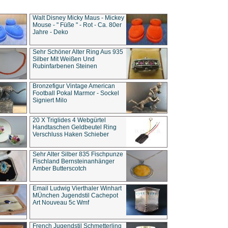
Walt Disney Micky Maus - Mickey
Mouse - " Füße " - Rot - Ca. 80er
Jahre - Deko
Sehr Schöner Alter Ring Aus 935
Silber Mit Weißen Und
Rubinfarbenen Steinen
Bronzefigur Vintage American
Football Pokal Marmor - Sockel
Signiert Milo
20 X Triglides 4 Webgürtel
Handtaschen Geldbeutel Ring
Verschluss Haken Schieber
Sehr Alter Silber 835 Fischpunze
Fischland Bernsteinanhänger
Amber Butterscotch
Email Ludwig Vierthaler Winhart
MÜnchen Jugendstil Cachepot
Art Nouveau 5c Wmf
French Jugendstil Schmetterling