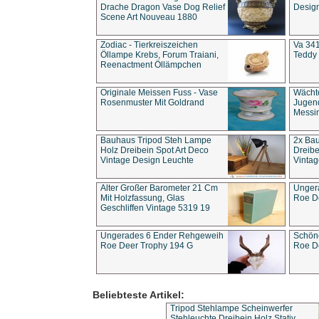
Drache Dragon Vase Dog Relief
Design
Scene Art Nouveau 1880
Zodiac - Tierkreiszeichen
Va 341
Öllampe Krebs, Forum Traiani,
Teddy 
Reenactment Öllämpchen
Originale Meissen Fuss - Vase
Wächt
Rosenmuster Mit Goldrand
Jugend
Messi
Bauhaus Tripod Steh Lampe
2x Ba
Holz Dreibein Spot Art Deco
Dreibe
Vintage Design Leuchte
Vintag
Alter Großer Barometer 21 Cm
Unger
Mit Holzfassung, Glas
Roe D
Geschliffen Vintage 5319 19
Ungerades 6 Ender Rehgeweih
Schön
Roe Deer Trophy 194 G
Roe D
Beliebteste Artikel:
Tripod Stehlampe Scheinwerfer
Stehleuchte Dreibein Holz Stativ