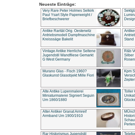
Neueste Einträge:
Very Rare Peter Holmes Selkirk
Sektgl
Paul Ysart Style Paperweight /
Lumina
Briefbeschwerer
Design
Antike Rarität Orig. Oesterwitz
Antike
Antriebsmodell Dampfmaschine
Antri
Kreisssäge Bakelit
Stand 
Vintage Antike Herrliche Seltene
R&b Vo
Jugendstil Wandfliese Gemarkt
Silber
G West Germany
Rosenm
Murano Glas - Fisch 1960?
Kpm S
Glaskunst Glasobjekt Mille Fiori
Versic
Zepter
Alte Antike Lupenmalerei
Toller
Miniaturmalerei Signiert Seguin
Unika
Um 1860/1880
Glücks
Alter Antiker Granat Armreif
MÜnch
Armband Um 1900/1910
Histor
Schaum
Perlen
Rar Historismus Jugendstil
Telefo