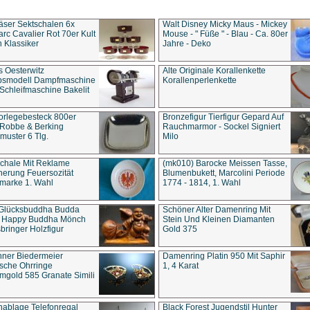
äser Sektschalen 6x
Walt Disney Micky Maus - Mickey
rc Cavalier Rot 70er Kult
Mouse - " Füße " - Blau - Ca. 80er
 Klassiker
Jahre - Deko
s Oesterwitz
Alte Originale Korallenkette
ebsmodell Dampfmaschine
Korallenperlenkette
Schleifmaschine Bakelit
rlegebesteck 800er
Bronzefigur Tierfigur Gepard Auf
 Robbe & Berking
Rauchmarmor - Sockel Signiert
uster 6 Tlg.
Milo
chale Mit Reklame
(mk010) Barocke Meissen Tasse,
herung Feuersozität
Blumenbukett, Marcolini Periode
marke 1. Wahl
1774 - 1814, 1. Wahl
 Glücksbuddha Budda
Schöner Alter Damenring Mit
t Happy Buddha Mönch
Stein Und Kleinen Diamanten
bringer Holzfigur
Gold 375
ner Biedermeier
Damenring Platin 950 Mit Saphir
ische Ohrringe
1, 4 Karat
gold 585 Granate Simili
nablage Telefonregal
Black Forest Jugendstil Hunter