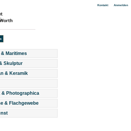
|
Kontakt
Anmelden
 & Maritimes
 & Skulptur
an & Keramik
 & Photographica
he & Flachgewebe
nst