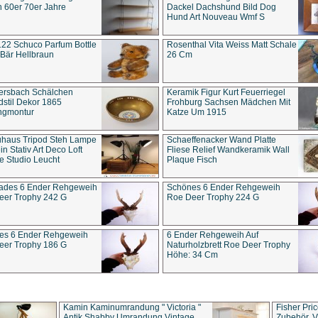
 60er 70er Jahre
Dackel Dachshund Bild Dog
Hund Art Nouveau Wmf S
22 Schuco Parfum Bottle
Rosenthal Vita Weiss Matt Schale
Bär Hellbraun
26 Cm
ersbach Schälchen
Keramik Figur Kurt Feuerriegel
stil Dekor 1865
Frohburg Sachsen Mädchen Mit
ngmontur
Katze Um 1915
uhaus Tripod Steh Lampe
Schaeffenacker Wand Platte
in Stativ Art Deco Loft
Fliese Relief Wandkeramik Wall
e Studio Leucht
Plaque Fisch
ades 6 Ender Rehgeweih
Schönes 6 Ender Rehgeweih
eer Trophy 242 G
Roe Deer Trophy 224 G
es 6 Ender Rehgeweih
6 Ender Rehgeweih Auf
eer Trophy 186 G
Naturholzbrett Roe Deer Trophy
Höhe: 34 Cm
Kamin Kaminumrandung " Victoria "
Fisher Pri
Antik Shabby Umrandung Vintage
Zubehör, V