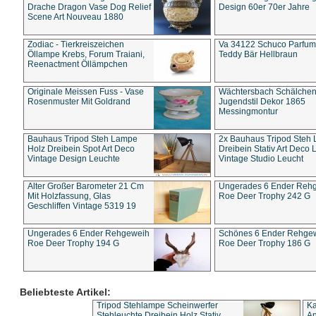
Drache Dragon Vase Dog Relief
Design 60er 70er Jahre
Scene Art Nouveau 1880
Zodiac - Tierkreiszeichen
Va 34122 Schuco Parfum 
Öllampe Krebs, Forum Traiani,
Teddy Bär Hellbraun
Reenactment Öllämpchen
Originale Meissen Fuss - Vase
Wächtersbach Schälche
Rosenmuster Mit Goldrand
Jugendstil Dekor 1865
Messingmontur
Bauhaus Tripod Steh Lampe
2x Bauhaus Tripod Steh
Holz Dreibein Spot Art Deco
Dreibein Stativ Art Deco L
Vintage Design Leuchte
Vintage Studio Leucht
Alter Großer Barometer 21 Cm
Ungerades 6 Ender Reh
Mit Holzfassung, Glas
Roe Deer Trophy 242 G
Geschliffen Vintage 5319 19
Ungerades 6 Ender Rehgeweih
Schönes 6 Ender Rehge
Roe Deer Trophy 194 G
Roe Deer Trophy 186 G
Beliebteste Artikel:
Tripod Stehlampe Scheinwerfer
Ka
Stehleuchte Dreibein Holz Stativ
An