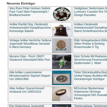
Neueste Einträge:
Very Rare Peter Holmes Selkirk
Sektgläser Sektschalen 
Paul Ysart Style Paperweight /
Luminarc Cavalier Rot 70
Briefbeschwerer
Design Klassiker
Antike Rarität Orig. Oesterwitz
Antikes Oesterwitz
Antriebsmodell Dampfmaschine
Antriebsmodell Dampfma
Kreisssäge Bakelit
Stand Schleifmaschine Ba
Vintage Antike Herrliche Seltene
R&b Vorlegebesteck 800
Jugendstil Wandfliese Gemarkt
Silber Robbe & Berking
G West Germany
Rosenmuster 6 Tlg.
Murano Glas - Fisch 1960?
Kpm Schale Mit Reklame
Glaskunst Glasobjekt Mille Fiori
Versicherung Feuersozitä
Zeptermarke 1. Wahl
Alte Antike Lupenmalerei
Toller Glücksbuddha Bu
Miniaturmalerei Signiert Seguin
Unikat Happy Buddha M
Um 1860/1880
Glücksbringer Holzfigur
Alter Antiker Granat Armreif
MÜnchner Biedermeier
Armband Um 1900/1910
Historische Ohrringe
Schaumgold 585 Granate 
Perlen
Rar Historismus Jugendstil
Telefonablage Telefonreg